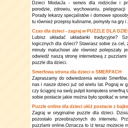
Dzieci ModaiJa - serwis dla rodziców i pr
porodzie, zdrowiu, wychowaniu, pielęgnacji 
Porady lekarzy specjalistów i domowe sposob
tu również przepisy kulinarne, pomysły na gry i 
Czas dla dzieci - zagraj w PUZZLE DLA DZIE
Lubisz układać układanki tradycyjne? Sz
logicznych dla dzieci? Stawiasz sobie za cel, 
minuty maluchowi ale również polepszały je
odwiedź naszą stronę internetową z puzzlami
puzzle dla dzieci.
Smerfowa strona dla dzieci o SMERFACH
Zapraszamy do odwiedzenia wioski Smerfów. 
nas i nasze dzieci już od wielu lat. Pograj w 
czy ściągnij na swój pulpit komputera smerfną 
sobie postacie jakie można było spotkać w sme
Puzzle online dla dzieci ułóż postacie z ba
Zagraj w oryginalne puzzle dla dzieci. Dzis
pozostało przeobrażonych do internetu. P
puzzlami online.Oznacza to iż teraz możecie