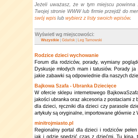
Jeżeli uważasz, że w tym miejscu powinna 
Twojej stronie WWW lub firmie przejdź do me
swój wpis
lub
wybierz z listy swoich wpisów
.
Wyświetl wg miejscowości:
Wszystkie
|
Gdańsk
|
Leg Tarnowski
Rodzice dzieci wychowanie
Forum dla rodziców, porady, wymiany poglą
Dyskusje młodych mam i tatusiów. Porady ja s
jakie zabawki są odpowiednie dla naszych dzie
Bajkowa Szafa - Ubranka Dziecięce
W ofercie sklepu internetowego BajkowaSzaf
jakości ubranka oraz akcesoria z postaciami z 
dla dzieci, ręczniki dla dzieci czy parasole d
artykuły są oryginalne, importowane głównie z Wi
minitrojmiasto.pl
Regionalny portal dla dzieci i rodziców pełen
jak i gdzie spędzić czas z dziećmi. Tu kina, t