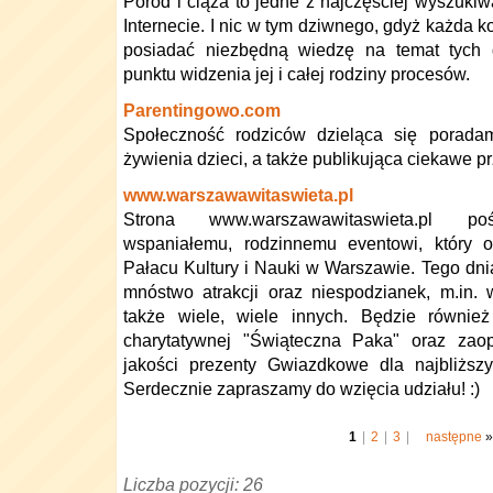
Poród i ciąża to jedne z najczęściej wyszuki
Internecie. I nic w tym dziwnego, gdyż każda ko
posiadać niezbędną wiedzę na temat tych
punktu widzenia jej i całej rodziny procesów.
Parentingowo.com
Społeczność rodziców dzieląca się porada
żywienia dzieci, a także publikująca ciekawe p
www.warszawawitaswieta.pl
Strona www.warszawawitaswieta.pl po
wspaniałemu, rodzinnemu eventowi, który 
Pałacu Kultury i Nauki w Warszawie. Tego dni
mnóstwo atrakcji oraz niespodzianek, m.in. 
także wiele, wiele innych. Będzie również
charytatywnej "Świąteczna Paka" oraz zaop
jakości prezenty Gwiazdkowe dla najbliższ
Serdecznie zapraszamy do wzięcia udziału! :)
1
|
2
|
3
|
następne
»
Liczba pozycji: 26