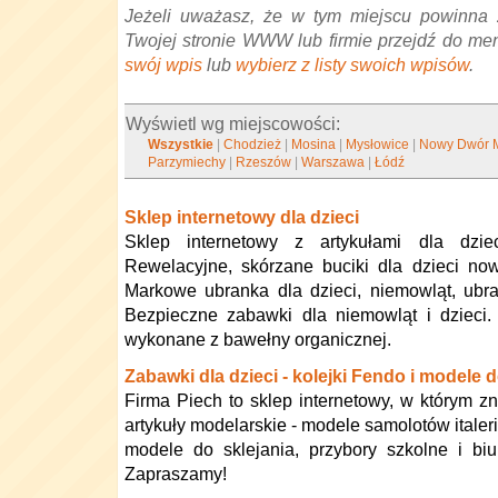
Jeżeli uważasz, że w tym miejscu powinna 
Twojej stronie WWW lub firmie przejdź do me
swój wpis
lub
wybierz z listy swoich wpisów
.
Wyświetl wg miejscowości:
Wszystkie
|
Chodzież
|
Mosina
|
Mysłowice
|
Nowy Dwór 
Parzymiechy
|
Rzeszów
|
Warszawa
|
Łódź
Sklep internetowy dla dzieci
Sklep internetowy z artykułami dla dzie
Rewelacyjne, skórzane buciki dla dzieci no
Markowe ubranka dla dzieci, niemowląt, ubr
Bezpieczne zabawki dla niemowląt i dzieci.
wykonane z bawełny organicznej.
Zabawki dla dzieci - kolejki Fendo i modele d
Firma Piech to sklep internetowy, w którym zn
artykuły modelarskie - modele samolotów itale
modele do sklejania, przybory szkolne i bi
Zapraszamy!