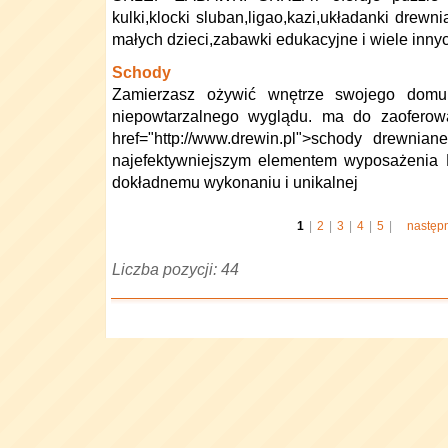
kulki,klocki sluban,ligao,kazi,układanki drewn
małych dzieci,zabawki edukacyjne i wiele innyc
Schody
Zamierzasz ożywić wnętrze swojego dom
niepowtarzalnego wyglądu. ma do zaoferowa
href="http://www.drewin.pl">schody drewnia
najefektywniejszym elementem wyposażenia 
dokładnemu wykonaniu i unikalnej
1
|
2
|
3
|
4
|
5
|
następ
Liczba pozycji: 44