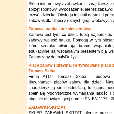
Sklep internetowy z zabawkami - znajdziesz u n
sprzęt sportowy, wyposażenie, ale też zabawki
rozwój dziecka. Obsługa infolinii doradzi i p
zabawek dla dzieci z różnych grup wiekowych p
Zabawa, nauka i bezpieczeństwo
Zabawa jest tym, co dzieci lubią najbardziej.
zabawy wpleść naukę. Pomogą w tym niesam
które szeroko otwierają bramę wspaniałe
edukacyjne są wspaniałym prezentem dla ws
Zapraszany do małyDuży.pl
Place zabaw z drewna, certyfikowane place 
Tomasz Skiba
Firma ATUT Tomasz Skiba - budowa cer
drewnianych placów zabaw dla dzieci. Na
charakteryzują się solidnością, funkcjonalno
spełniają rygorystyczne wymagania jakości i
obecnie obowiązującej normie PN-EN 1176 : 2
ZABAWKI-SKRZAT
SKLEP ZABAWKI SKRZAT oferuje puzzle tref