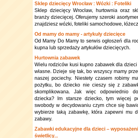
Sklep dziecięcy Wrocław : Wózki : Foteliki
Sklep dziecięcy Wrocław, hurtownia oraz sk
branży dziecięcej. Oferujemy szeroki asortym
znajdziesz wózki, foteliki samochodowe, łóżeczk
Od mamy do mamy - artykuły dziecięce
Od Mamy Do Mamy to serwis ogłoszeń dla rod
kupna lub sprzedaży artykułów dziecięcych.
Hurtownia zabawek
Wielu rodziców kusi kupno zabawek dla dzieci 
własne. Dzieje się tak, bo wszyscy mamy prz
naszej pociechy. Niestety czasem robimy m
pożytku, bo dziecko nie cieszy się z zabawki
skomplikowana. Jak więc odpowiednio d
dziecka? Im starsze dziecko, tym więcej 
swobody w decydowaniu czym chce się bawić
wybierze taką zabawkę, która zapewni mu dł
zabawy.
Zabawki edukacyjne dla dzieci – wyposażeni
świetlicy...