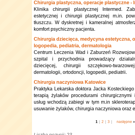
Chirurgia plastyczna, operacje plastyczne - 
Klinika chirurgii plastycznej Intermed. Z
estetycznej i chirurgii plastycznej m.in. po
tłuszczu. W dyskretnej i kameralnej atmosf
komfort psychiczny pacjenta.
Chirurgia dziecięca, medycyna estetyczna, o
logopedia, pediatria, dermatologia
Centrum Leczenia Wad i Zaburzeń Rozwojo
szpital i przychodnia prowadzący działal
dziecięcej, chirurgii szczękowo-twarzow
dermatologii, ortodoncji, logopedii, pediatrii.
Chirurgia naczyniowa Katowice
Praktyka Lekarska doktora Jacka Kosteckiego
terapią żylaków procedurami chirurgicznymi
usług wchodzą zabiegi w tym m.in skleroterap
usuwanie żylaków, chirurgia naczyniowa oraz e
1
|
2
|
3
|
następne
»
Liczba pozycji: 23