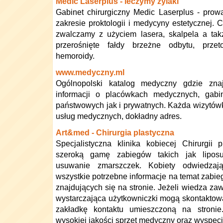
Medic Laserplus - leczymy żylaki
Gabinet chirurgiczny Medic Laserplus - prow
zakresie proktologii i medycyny estetycznej. C
zwalczamy z użyciem lasera, skalpela a tak
przerośnięte fałdy brzeżne odbytu, przet
hemoroidy.
www.medyczny.ml
Ogólnopolski katalog medyczny gdzie znaj
informacji o placówkach medycznych, gabine
państwowych jak i prywatnych. Każda wizytów
usług medycznych, dokładny adres.
Art&med - Chirurgia plastyczna
Specjalistyczna klinika kobiecej Chirurgii 
szeroką gamę zabiegów takich jak liposup
usuwanie zmarszczek. Kobiety odwiedza
wszystkie potrzebne informacje na temat zabi
znajdujących się na stronie. Jeżeli wiedza zaw
wystarczająca użytkowniczki mogą skontaktowa
zakładkę kontaktu umieszczoną na stronie
wysokiej jakości sprzęt medyczny oraz wyspec