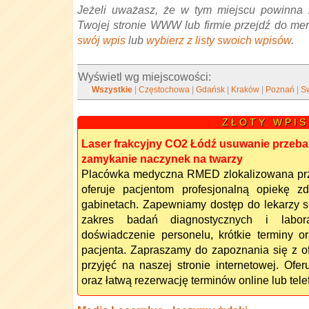
Jeżeli uważasz, że w tym miejscu powinna 
Twojej stronie WWW lub firmie przejdź do me
swój wpis
lub
wybierz z listy swoich wpisów
.
Wyświetl wg miejscowości:
Wszystkie
|
Częstochowa
|
Gdańsk
|
Kraków
|
Poznań
|
S
Z Ł O T Y W P I S
Laser frakcyjny CO2 Łódź usuwanie przeba
zamykanie naczynek na twarzy
Placówka medyczna RMED zlokalizowana przy
oferuje pacjentom profesjonalną opiekę 
gabinetach. Zapewniamy dostęp do lekarzy sp
zakres badań diagnostycznych i labor
doświadczenie personelu, krótkie terminy o
pacjenta. Zapraszamy do zapoznania się z o
przyjęć na naszej stronie internetowej. Ofe
oraz łatwą rezerwację terminów online lub tele