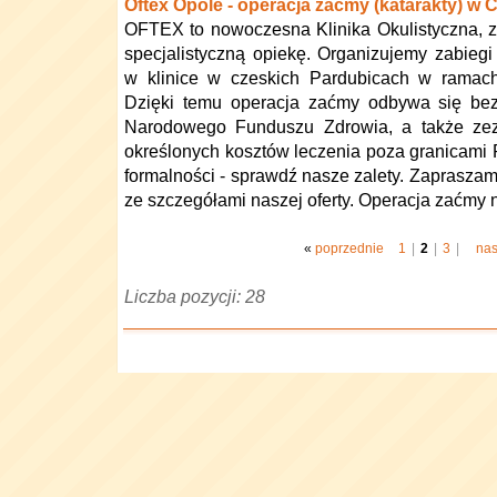
Oftex Opole - operacja zaćmy (katarakty) w
OFTEX to nowoczesna Klinika Okulistyczna, 
specjalistyczną opiekę. Organizujemy zabiegi
w klinice w czeskich Pardubicach w ramach 
Dzięki temu operacja zaćmy odbywa się bez
Narodowego Funduszu Zdrowia, a także ze
określonych kosztów leczenia poza granicami 
formalności - sprawdź nasze zalety. Zaprasza
ze szczegółami naszej oferty. Operacja zaćmy n
«
poprzednie
1
|
2
|
3
|
na
Liczba pozycji: 28