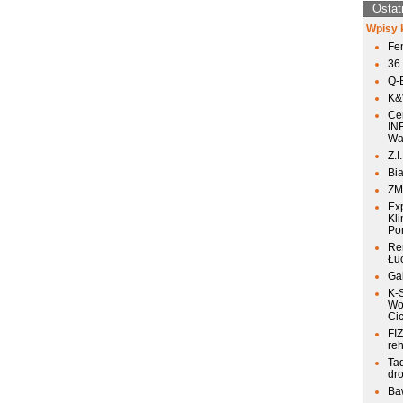
Ostat
Wpisy 
Fen
36
Q-
K&W
Ce
IN
Wa
Z.I
Bia
ZM
Ex
Kli
Po
Re
Łu
Ga
K-
Wo
Ci
FIZ
reh
Ta
dr
Ba