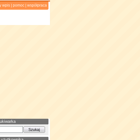
y wpis
|
pomoc
|
współpraca
ukiwarka
 użytkownika