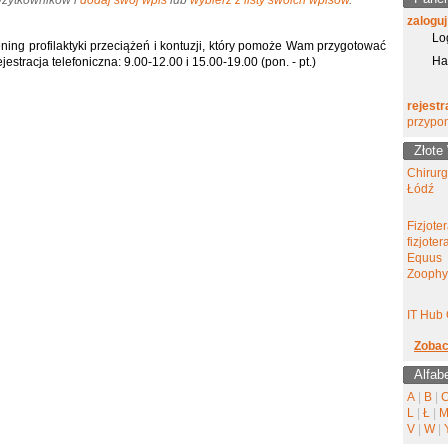
 Użytkowników i
dodaj swój wpis
lub
wybierz z listy swoich wpisów
.
zaloguj
Lo
ning profilaktyki przeciążeń i kontuzji, który pomoże Wam przygotować
Ha
stracja telefoniczna: 9.00-12.00 i 15.00-19.00 (pon. - pt.)
rejestr
przypo
Złote
Chirur
Łódź
Fizjote
fizjote
Equus
Zoophy
IT Hub 
Zobac
Alfab
A
|
B
|
L
|
Ł
|
V
|
W
|