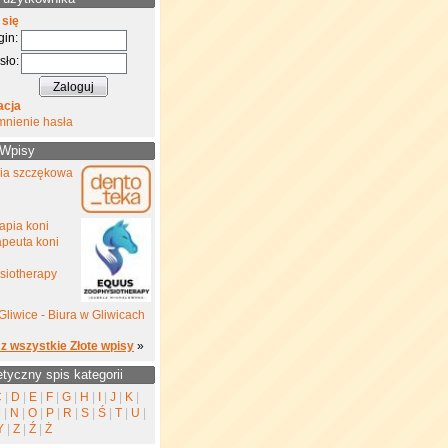
 się
gin:
sło:
acja
mnienie hasła
 Wpisy
gia szczękowa
rapia koni
rapeuta koni
siotherapy
Gliwice - Biura w Gliwicach
z wszystkie Złote wpisy
»
etyczny spis kategorii
C
|
D
|
E
|
F
|
G
|
H
|
I
|
J
|
K
|
M
|
N
|
O
|
P
|
R
|
S
|
Ś
|
T
|
U
|
Y
|
Z
|
Ź
|
Ż