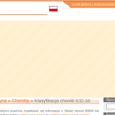
strona główna
|
dodaj bezpłatn
Wysz
yna
»
Choroby
» Klasyfikacja chorób ICD-10
miejscu powinna znajdować się informacja o Twojej stronie WWW lub
Panel