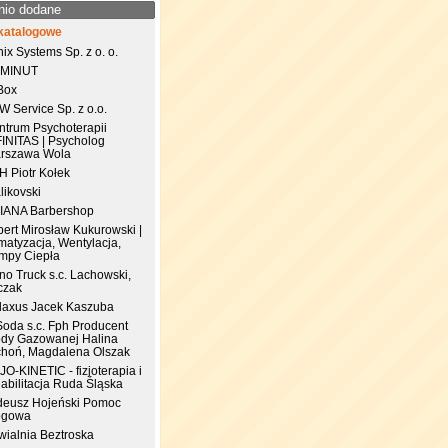
nio dodane
katalogowe
ix Systems Sp. z o. o.
 MINUT
Box
 Service Sp. z o.o.
ntrum Psychoterapii
FINITAS | Psycholog
rszawa Wola
.H Piotr Kołek
likovski
IANA Barbershop
pert Mirosław Kukurowski |
matyzacja, Wentylacja,
mpy Ciepła
no Truck s.c. Lachowski,
czak
laxus Jacek Kaszuba
Soda s.c. Fph Producent
dy Gazowanej Halina
choń, Magdalena Olszak
JO-KINETIC - fizjoterapia i
abilitacja Ruda Śląska
deusz Hojeński Pomoc
ogowa
wialnia Beztroska