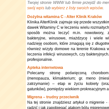
Twojej stronie WWW lub firmie przejdź do me
swój wpis
lub
wybierz z listy swoich wpisów
.
Dożylna witamina C - Alter Klinik Kraków
Klinika AlterKlinik zajmuje się przede wszystk
dawek Witaminy C w leczeniu wielu rozmaityc
sposób można leczyć m.in. nowotwory, za
bakteryjne, wirusowe, miażdzycę i wiele 
nadzieję osobom, które zmagają się z długotr
również wizyty domowe na terenie Krakowa w 
leczenia infekcji wirusowych, czy bakteryjny
profesjonalnie.
Apteka internetowa
Polecamy stronę poświęconą chorobom 
(menopauza, klimakterium; gr. meno (miesi
zatrzymanie) – etap w życiu kobiety (ora
gatunków), pomiędzy wiekiem prokreacyjnym a 
Migrena – trudny przeciwnik
Na tej stronie znajdziesz artykuł o migrenie -
radzić i jak zapobiegać atakom bólu migrenow