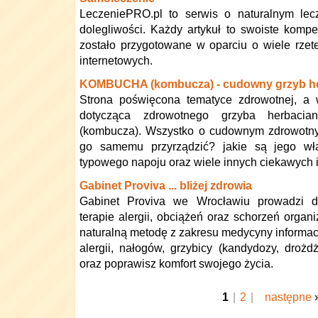
LeczeniePRO.pl to serwis o naturalnym lec
dolegliwości. Każdy artykuł to swoiste komp
zostało przygotowane w oparciu o wiele rzet
internetowych.
KOMBUCHA (kombucza) - cudowny grzyb h
Strona poświęcona tematyce zdrowotnej, a 
dotycząca zdrowotnego grzyba herbaci
(kombucza). Wszystko o cudownym zdrowotny
go samemu przyrządzić? jakie są jego wła
typowego napoju oraz wiele innych ciekawych i
Gabinet Proviva ... bliżej zdrowia
Gabinet Proviva we Wrocławiu prowadzi d
terapie alergii, obciążeń oraz schorzeń organ
naturalną metodę z zakresu medycyny informac
alergii, nałogów, grzybicy (kandydozy, droż
oraz poprawisz komfort swojego życia.
1
|
2
|
następne