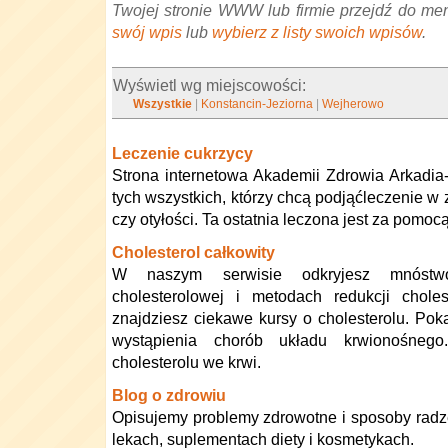
Twojej stronie WWW lub firmie przejdź do me
swój wpis
lub
wybierz z listy swoich wpisów
.
Wyświetl wg miejscowości:
Wszystkie
|
Konstancin-Jeziorna
|
Wejherowo
Leczenie cukrzycy
Strona internetowa Akademii Zdrowia Arkadia-L
tych wszystkich, którzy chcą podjąćleczenie w 
czy otyłości. Ta ostatnia leczona jest za pomocą
Cholesterol całkowity
W naszym serwisie odkryjesz mnóstw
cholesterolowej i metodach redukcji choles
znajdziesz ciekawe kursy o cholesterolu. Pok
wystąpienia chorób układu krwionośneg
cholesterolu we krwi.
Blog o zdrowiu
Opisujemy problemy zdrowotne i sposoby radze
lekach, suplementach diety i kosmetykach.