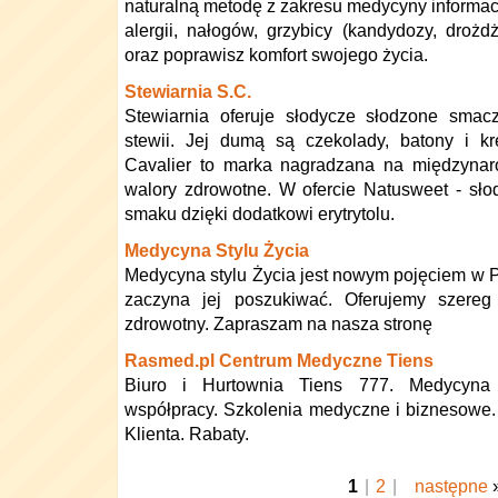
naturalną metodę z zakresu medycyny informac
alergii, nałogów, grzybicy (kandydozy, droż
oraz poprawisz komfort swojego życia.
Stewiarnia S.C.
Stewiarnia oferuje słodycze słodzone smac
stewii. Jej dumą są czekolady, batony i k
Cavalier to marka nagradzana na międzynar
walory zdrowotne. W ofercie Natusweet - sło
smaku dzięki dodatkowi erytrytolu.
Medycyna Stylu Życia
Medycyna stylu Życia jest nowym pojęciem w P
zaczyna jej poszukiwać. Oferujemy szereg
zdrowotny. Zapraszam na nasza stronę
Rasmed.pl Centrum Medyczne Tiens
Biuro i Hurtownia Tiens 777. Medycyna
współpracy. Szkolenia medyczne i biznesowe. 
Klienta. Rabaty.
1
|
2
|
następne