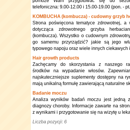
pomoże Wam przygotować się do sezonu
telefoniczna: 9.00-12.00 i 15.00-19.00 (pon. - pt.
KOMBUCHA (kombucza) - cudowny grzyb h
Strona poświęcona tematyce zdrowotnej, a 
dotycząca zdrowotnego grzyba herbaci
(kombucza). Wszystko o cudownym zdrowotny
go samemu przyrządzić? jakie są jego wła
typowego napoju oraz wiele innych ciekawych i
Hair growth products
Zachęcamy do skorzystania z naszego ran
środków na wypadanie włosów. Zapewniam
najskuteczniejsze suplementy dostępny na r
mają unikalną formułę zawierającą naturalne sk
Badanie moczu
Analiza wyników badań moczu jest jedną 
diagnozy choroby. Informacje zawarte na stro
z wynikami i przygotowanie się na wizytę u leka
Liczba pozycji: 6