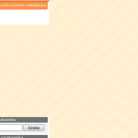
y wpis
|
pomoc
|
współpraca
ukiwarka
 użytkownika