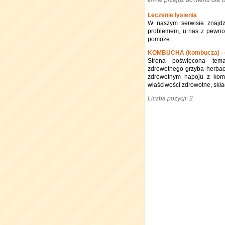
firmie przejdź do menu dla
Leczenie łysienia
W naszym serwisie znajdzi
problemem, u nas z pewnośc
pomoże.
KOMBUCHA (kombucza) - c
Strona poświęcona tema
zdrowotnego grzyba herba
zdrowotnym napoju z komb
właściwości zdrowotne, skła
Liczba pozycji: 2