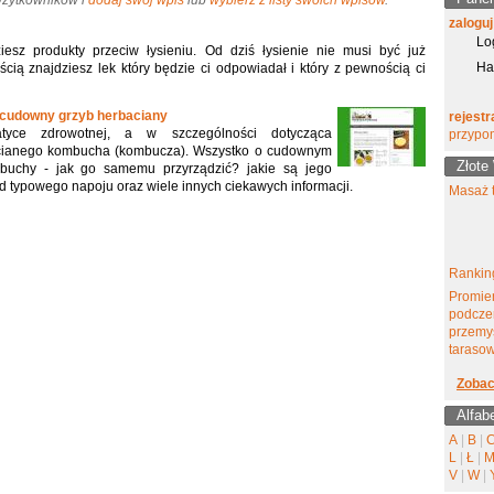
 Użytkowników i
dodaj swój wpis
lub
wybierz z listy swoich wpisów
.
zaloguj
Lo
esz produkty przeciw łysieniu. Od dziś łysienie nie musi być już
Ha
ią znajdziesz lek który będzie ci odpowiadał i który z pewnością ci
udowny grzyb herbaciany
rejestr
tyce zdrowotnej, a w szczególności dotycząca
przypo
cianego kombucha (kombucza). Wszystko o cudownym
Złote
uchy - jak go samemu przyrządzić? jakie są jego
d typowego napoju oraz wiele innych ciekawych informacji.
Masaż t
Ranking
Promie
podcze
przemy
tarasow
Zobac
Alfab
A
|
B
|
L
|
Ł
|
V
|
W
|