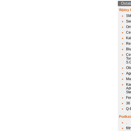
Ostat
Wpisy 
SM
Sw
Om
Ce
Ka
Res
Bl
Ce
To
S.
Ol
Agr
Mai
Ka
Ad
St
Fen
36
Q-
Podkat
.
fil