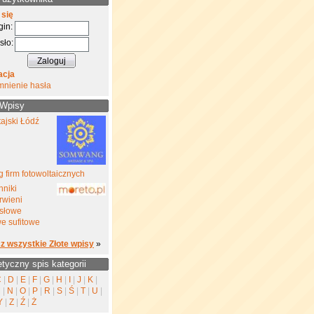
 się
gin:
sło:
acja
mnienie hasła
 Wpisy
ajski Łódź
 firm fotowoltaicznych
nniki
rwieni
słowe
e sufitowe
z wszystkie Złote wpisy
»
etyczny spis kategorii
C
|
D
|
E
|
F
|
G
|
H
|
I
|
J
|
K
|
M
|
N
|
O
|
P
|
R
|
S
|
Ś
|
T
|
U
|
Y
|
Z
|
Ź
|
Ż