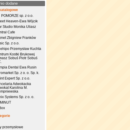
nio dodane
katalogowe
 POMORZE sp. z o.o.
eet Heaven-Ewa Wójcik
r Studio Monika Uliasz
ntral Cafe
tmet Zbigniew Franków
ic Sp. z o.o.
uehipo Przemysław Kuchta
ntrum Kostki Brukowej
masz Sobuś Piotr Sobuś
C.
impia Dental Ewa Rusin
omarket Sp. z o. o. Sp. k.
nt Expert Sp. z o.o.
ncelaria Adwokacka
wokat Karolina M.
empniewska
ix Systems Sp. z o. o.
 MINUT
Box
egorie
try przemysłowe