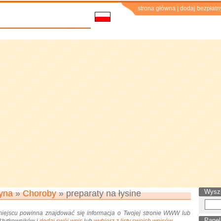
strona główna
|
dodaj bezpłatn
Wysz
yna
»
Choroby
» preparaty na łysine
miejscu powinna znajdować się informacja o Twojej stronie WWW lub
Panel