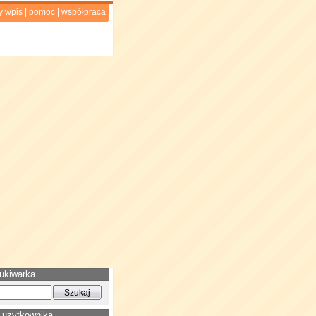
y wpis
|
pomoc
|
współpraca
ukiwarka
 użytkownika