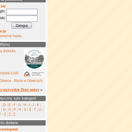
 się
gin:
sło:
acja
mnienie hasła
 Wpisy
ny dziecka
ciepła Łódź
Gliwice - Biura w Gliwicach
z wszystkie Złote wpisy
»
etyczny spis kategorii
C
|
D
|
E
|
F
|
G
|
H
|
I
|
J
|
K
|
M
|
N
|
O
|
P
|
R
|
S
|
Ś
|
T
|
U
|
Y
|
Z
|
Ź
|
Ż
nio dodane
katalogowe