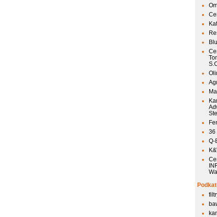
Om
Ce
Ka
Res
Bl
Ce
To
S.
Ol
Agr
Mai
Ka
Ad
St
Fen
36
Q-
K&W
Ce
IN
Wa
Podkat
fil
ba
kan