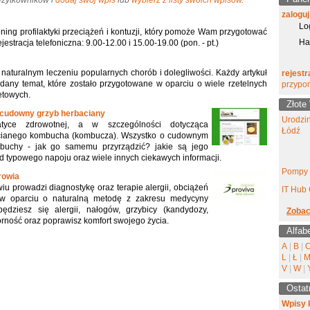
 Użytkowników i
dodaj swój wpis
lub
wybierz z listy swoich wpisów
.
zaloguj
Lo
ning profilaktyki przeciążeń i kontuzji, który pomoże Wam przygotować
Ha
stracja telefoniczna: 9.00-12.00 i 15.00-19.00 (pon. - pt.)
naturalnym leczeniu popularnych chorób i dolegliwości. Każdy artykuł
rejestr
any temat, które zostało przygotowane w oparciu o wiele rzetelnych
przypo
etowych.
Złote
udowny grzyb herbaciany
Urodzi
tyce zdrowotnej, a w szczególności dotycząca
Łódź
cianego kombucha (kombucza). Wszystko o cudownym
uchy - jak go samemu przyrządzić? jakie są jego
d typowego napoju oraz wiele innych ciekawych informacji.
Pompy 
drowia
u prowadzi diagnostykę oraz terapie alergii, obciążeń
IT Hub 
w oparciu o naturalną metodę z zakresu medycyny
ędziesz się alergii, nałogów, grzybicy (kandydozy,
Zobac
rność oraz poprawisz komfort swojego życia.
Alfab
A
|
B
|
L
|
Ł
|
V
|
W
|
Ostat
Wpisy 