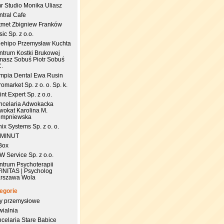
r Studio Monika Uliasz
ntral Cafe
tmet Zbigniew Franków
ic Sp. z o.o.
uehipo Przemysław Kuchta
ntrum Kostki Brukowej
masz Sobuś Piotr Sobuś
C.
impia Dental Ewa Rusin
omarket Sp. z o. o. Sp. k.
nt Expert Sp. z o.o.
ncelaria Adwokacka
wokat Karolina M.
empniewska
ix Systems Sp. z o. o.
 MINUT
Box
 Service Sp. z o.o.
ntrum Psychoterapii
FINITAS | Psycholog
rszawa Wola
egorie
try przemysłowe
wialnia
celaria Stare Babice