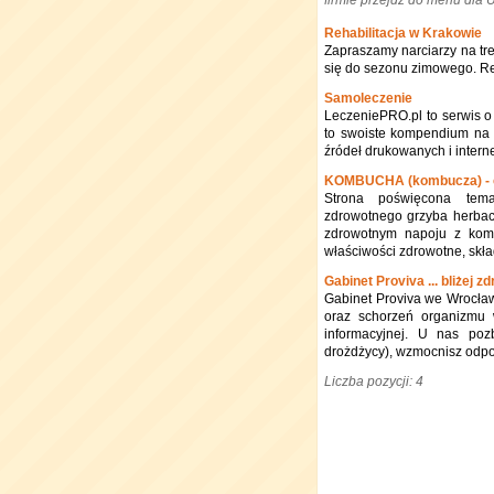
firmie przejdź do menu dla
Rehabilitacja w Krakowie
Zapraszamy narciarzy na tre
się do sezonu zimowego. Reje
Samoleczenie
LeczeniePRO.pl to serwis o 
to swoiste kompendium na d
źródeł drukowanych i intern
KOMBUCHA (kombucza) - c
Strona poświęcona tema
zdrowotnego grzyba herba
zdrowotnym napoju z komb
właściwości zdrowotne, skła
Gabinet Proviva ... bliżej z
Gabinet Proviva we Wrocławi
oraz schorzeń organizmu 
informacyjnej. U nas pozb
drożdżycy), wzmocnisz odpo
Liczba pozycji: 4