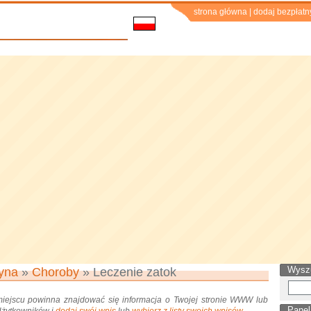
strona główna
|
dodaj bezpłatn
Wysz
yna
»
Choroby
» Leczenie zatok
miejscu powinna znajdować się informacja o Twojej stronie WWW lub
Panel