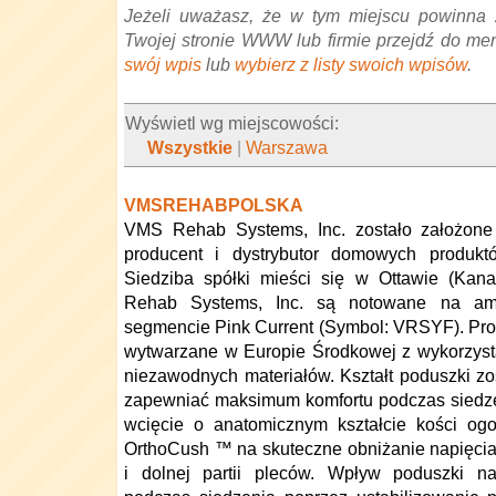
Jeżeli uważasz, że w tym miejscu powinna 
Twojej stronie WWW lub firmie przejdź do me
swój wpis
lub
wybierz z listy swoich wpisów
.
Wyświetl wg miejscowości:
Wszystkie
|
Warszawa
VMSREHABPOLSKA
VMS Rehab Systems, Inc. zostało założone
producent i dystrybutor domowych produkt
Siedziba spółki mieści się w Ottawie (Kan
Rehab Systems, Inc. są notowane na a
segmencie Pink Current (Symbol: VRSYF). Pr
wytwarzane w Europie Środkowej z wykorzyst
niezawodnych materiałów. Kształt poduszki zo
zapewniać maksimum komfortu podczas siedzen
wcięcie o anatomicznym kształcie kości og
OrthoCush ™ na skuteczne obniżanie napięci
i dolnej partii pleców. Wpływ poduszki na