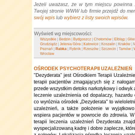
Jeżeli uważasz, że w tym miejscu powinna 
Twojej stronie WWW lub firmie przejdź do me
swój wpis
lub
wybierz z listy swoich wpisów
.
Wyświetl wg miejscowości:
Wszystkie
|
Bedzin
|
Bydgoszcz
|
Chotomów
|
Elbląg
|
Gliw
Grudziądz
|
Jelenia Góra
|
Katowice
|
Koszalin
|
Kraków
|
Poznań
|
Rabka
|
Rybnik
|
Rzeszów
|
Szczecin
|
Tarnów
|
Wrocław
OŚRODEK PSYCHOTERAPII UZALEŻNIEŃ
"Dezyderata" jest Ośrodkiem Terapii Uzależn
terapii pacjentów zmagających się z nałoga
przede wszystkim detoks narkotykowy i odwyk a
leczenie uzależnienia od dopalaczy, hazardu 
co wyróżnia ośrodek „Dezyderata” to wielolet
uzależnień, a także położenie w wyjątkowo 
wspiera pacjentów w powrocie do zdrowia. 
terapii leczenia uzależnień Dezyderata zna
wyspecjalizowaną kadrę i dobre zaplecze, któ
z nałogów. Lokalizacja ośrodka leczenia uzal