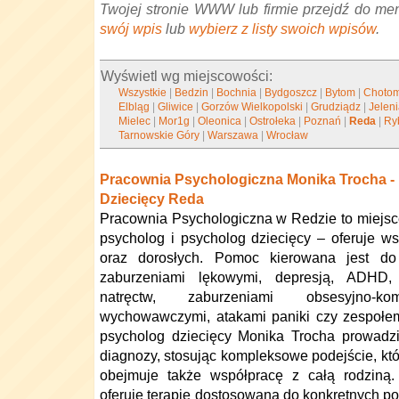
Twojej stronie WWW lub firmie przejdź do me
swój wpis
lub
wybierz z listy swoich wpisów
.
Wyświetl wg miejscowości:
Wszystkie
|
Bedzin
|
Bochnia
|
Bydgoszcz
|
Bytom
|
Choto
Elbląg
|
Gliwice
|
Gorzów Wielkopolski
|
Grudziądz
|
Jelen
Mielec
|
Mor1g
|
Oleonica
|
Ostrołeka
|
Poznań
|
Reda
|
Ry
Tarnowskie Góry
|
Warszawa
|
Wrocław
Pracownia Psychologiczna Monika Trocha -
Dziecięcy Reda
Pracownia Psychologiczna w Redzie to miejsc
psycholog i psycholog dziecięcy – oferuje ws
oraz dorosłych. Pomoc kierowana jest d
zaburzeniami lękowymi, depresją, ADHD, 
natręctw, zaburzeniami obsesyjno-kom
wychowawczymi, atakami paniki czy zespołe
psycholog dziecięcy Monika Trocha prowadzi
diagnozy, stosując kompleksowe podejście, któr
obejmuje także współpracę z całą rodziną.
oferuje terapię dostosowaną do konkretnych pot