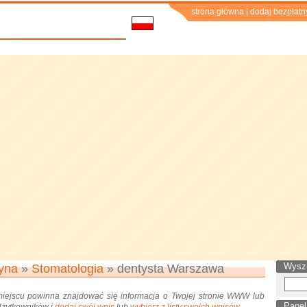
strona główna
|
dodaj bezpłatn
Wysz
yna
»
Stomatologia
» dentysta Warszawa
miejscu powinna znajdować się informacja o Twojej stronie WWW lub
Panel