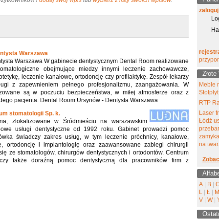
 Użytkowników i
dodaj swój wpis
lub
wybierz z listy swoich wpisów
.
zaloguj
Lo
Ha
rejestr
entysta Warszawa
przypo
tysta Warszawa W gabinecie dentystycznym Dental Room realizowane
tomatologiczne obejmujące miedzy innymi leczenie zachowawcze,
Złote
tetykę, leczenie kanałowe, ortodoncję czy profilaktykę. Zespół lekarzy
sługi z zapewnieniem pełnego profesjonalizmu, zaangażowania. W
Meble 
izowane są w poczuciu bezpieczeństwa, w miłej atmosferze oraz z
Stolpłyt
dego pacjenta. Dental Room Ursynów - Dentysta Warszawa
RTP Ra
Laser f
m stomatologii Sp. k.
Łódź u
dna, zlokalizowane w Śródmieściu na warszawskim
przeba
bowe usługi dentystyczne od 1992 roku. Gabinet prowadzi pomoc
zamyka
ówka świadczy zakres usług, w tym leczenie próchnicy, kanałowe,
na twar
kę, ortodoncję i implantologię oraz zaawansowane zabiegi chirurgii
się ze stomatologów, chirurgów dentystycznych i ortodontów. Centrum
Zobac
dczy także doraźną pomoc dentystyczną dla pracowników firm z
Alfab
A
|
B
|
L
|
Ł
|
V
|
W
|
Ostat