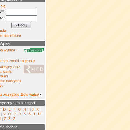
 się
gin:
sło:
acja
mnienie hasła
 Wpisy
na wymiar -
dom - worki na pranie
rakcyjny CO2
suwanie
rwień
nie naczynek
zy
z wszystkie Złote wpisy
»
etyczny spis kategorii
C
|
D
|
E
|
F
|
G
|
H
|
I
|
J
|
K
|
M
|
N
|
O
|
P
|
R
|
S
|
Ś
|
T
|
U
|
Y
|
Z
|
Ź
|
Ż
nio dodane