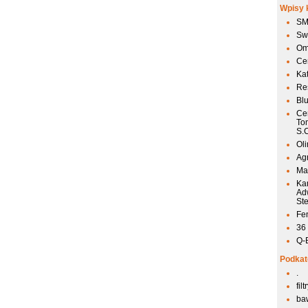
Wpisy 
SM
Sw
Om
Ce
Ka
Res
Bl
Ce
To
S.
Ol
Agr
Mai
Ka
Ad
St
Fen
36
Q-
Podkat
.
fil
ba