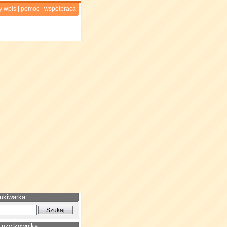
y wpis
|
pomoc
|
współpraca
ukiwarka
 użytkownika