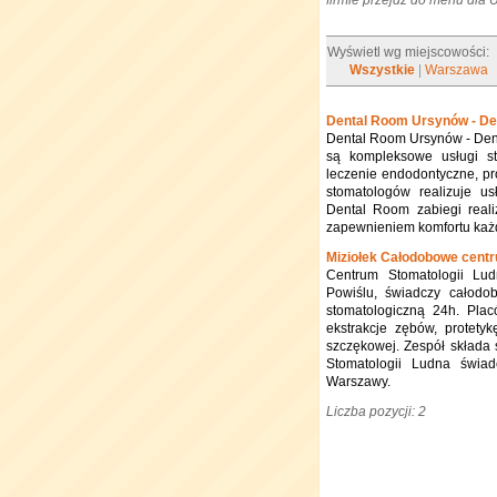
firmie przejdź do menu dla
Wyświetl wg miejscowości:
Wszystkie
|
Warszawa
Dental Room Ursynów - D
Dental Room Ursynów - Den
są kompleksowe usługi s
leczenie endodontyczne, pro
stomatologów realizuje u
Dental Room zabiegi real
zapewnieniem komfortu każ
Miziołek Całodobowe centru
Centrum Stomatologii Lu
Powiślu, świadczy całodo
stomatologiczną 24h. Plac
ekstrakcje zębów, protety
szczękowej. Zespół składa 
Stomatologii Ludna świa
Warszawy.
Liczba pozycji: 2