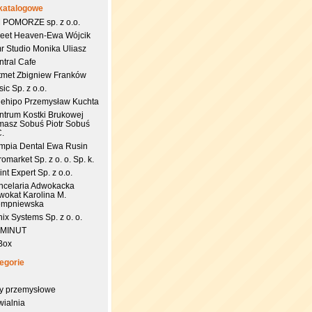
katalogowe
 POMORZE sp. z o.o.
eet Heaven-Ewa Wójcik
r Studio Monika Uliasz
ntral Cafe
tmet Zbigniew Franków
ic Sp. z o.o.
uehipo Przemysław Kuchta
ntrum Kostki Brukowej
masz Sobuś Piotr Sobuś
C.
impia Dental Ewa Rusin
omarket Sp. z o. o. Sp. k.
nt Expert Sp. z o.o.
ncelaria Adwokacka
wokat Karolina M.
empniewska
ix Systems Sp. z o. o.
 MINUT
Box
egorie
try przemysłowe
wialnia