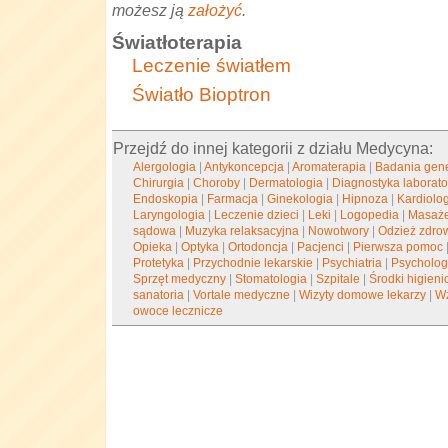
możesz ją
założyć
.
Światłoterapia
Leczenie światłem
Światło Bioptron
Przejdź do innej kategorii z działu Medycyna:
Alergologia
|
Antykoncepcja
|
Aromaterapia
|
Badania gen
Chirurgia
|
Choroby
|
Dermatologia
|
Diagnostyka laborato
Endoskopia
|
Farmacja
|
Ginekologia
|
Hipnoza
|
Kardiolo
Laryngologia
|
Leczenie dzieci
|
Leki
|
Logopedia
|
Masaż
sądowa
|
Muzyka relaksacyjna
|
Nowotwory
|
Odzież zdro
Opieka
|
Optyka
|
Ortodoncja
|
Pacjenci
|
Pierwsza pomoc
Protetyka
|
Przychodnie lekarskie
|
Psychiatria
|
Psycholog
Sprzęt medyczny
|
Stomatologia
|
Szpitale
|
Środki higieni
sanatoria
|
Vortale medyczne
|
Wizyty domowe lekarzy
|
Wz
owoce lecznicze