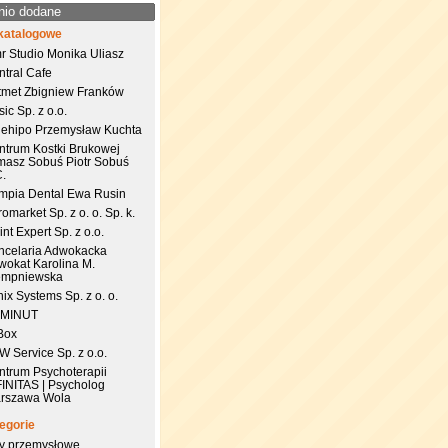
nio dodane
katalogowe
r Studio Monika Uliasz
ntral Cafe
tmet Zbigniew Franków
ic Sp. z o.o.
uehipo Przemysław Kuchta
ntrum Kostki Brukowej
masz Sobuś Piotr Sobuś
C.
impia Dental Ewa Rusin
omarket Sp. z o. o. Sp. k.
nt Expert Sp. z o.o.
ncelaria Adwokacka
wokat Karolina M.
empniewska
ix Systems Sp. z o. o.
 MINUT
Box
 Service Sp. z o.o.
ntrum Psychoterapii
FINITAS | Psycholog
rszawa Wola
egorie
try przemysłowe