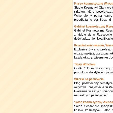
Kursy kosmetyczne Wrocław
Studio Kosmetyki Ciała we 
szkoleń, które potwierdza
Wykonujemy pełną gamę z
przedłużanie rzęs, tipsy, itd
Gabinet kosmetyczny Rze
Gabinet Kosmetyczny Rzesz
znajduje się w Rzeszowie 
doświadczenie i kwalifikacj
Przedłużanie włosów, War
Exclusive Style to profesjo
wizaż, makijaż, tipsy, pazn
każdą okazję, wizerunku ob
Tipsy Wroclaw
G-NAILS to salon stylizacji
produktów do stylizacji pazn
Wzorki na paznokcie
Blog poświęcony tematyce
akrylową. Znajdziecie tu P
tworzenia własnych, niepow
naturalnych paznokciach.
Salon kosmetyczny Alessa
Salon Alessandro specjalizu
tipsów, kosmetykę. Salon