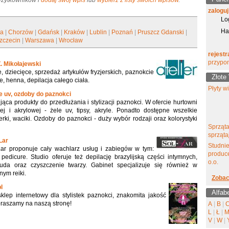
 Użytkowników i
dodaj swój wpis
lub
wybierz z listy swoich wpisów
.
zaloguj
Lo
Ha
ła
|
Chorzów
|
Gdańsk
|
Kraków
|
Lublin
|
Poznań
|
Pruszcz Gdanski
|
zczecin
|
Warszawa
|
Wrocław
rejestr
przypo
Z. Mikołajewski
, dziecięce, sprzedaż artykułów fryzjerskich, paznokcie
Złote
, henna, depilacja całego ciała.
Płyty w
ele uv, ozdoby do paznokci
jąca produkty do przedłużania i stylizacji paznokci. W ofercie hurtowni
j i akrylowej - żele uv, tipsy, akryle. Ponadto dostępne wszelkie
olerki, waciki. Ozdoby do paznokci - duży wybór rodzaji oraz kolorystyki
Sprząta
sprząta
Lar
Studni
ar proponuje cały wachlarz usług i zabiegów w tym:
produce
pedicure. Studio oferuje też depilację brazylijską części intymnych,
o.o.
, uda oraz czyszczenie twarzy. Gabinet specjalizuje się również w
ym reiki.
Zobac
l
Alfab
klep internetowy dla stylistek paznokci, znakomita jakość
praszamy na naszą stronę!
A
|
B
|
L
|
Ł
|
V
|
W
|