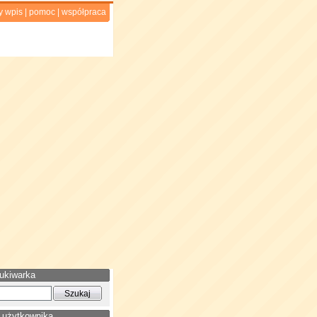
y wpis
|
pomoc
|
współpraca
ukiwarka
 użytkownika