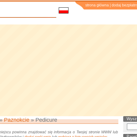
strona główna
|
dodaj bezpłatn
Wysz
»
Paznokcie
» Pedicure
miejscu powinna znajdować się informacja o Twojej stronie WWW lub
Panel