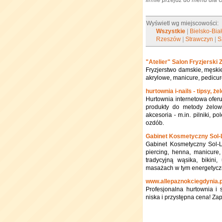
firmie przejdź do menu dla
Wyświetl wg miejscowości:
Wszystkie
|
Bielsko-Bia
Rzeszów
|
Strawczyn
|
S
"Atelier" Salon Fryzjerski 
Fryzjerstwo damskie, męskie
akrylowe, manicure, pedicure
hurtownia i-nails - tipsy, ż
Hurtownia internetowa oferu
produkty do metody żelowe
akcesoria - m.in. pilniki, p
ozdób.
Gabinet Kosmetyczny Sol-
Gabinet Kosmetyczny Sol-L
piercing, henna, manicure, 
tradycyjną wąsika, bikini
masażach w tym energetyczn
www.allepaznokciegdynia.p
Profesjonalna hurtownia i s
niska i przystępna cena! Za