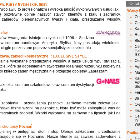
Ostat
, Kursy fryzjerskie, tipsy
Wrocławiu to profesjonalizm i wysoka jakość wykonywanych usług jak i
Wpisy 
ją pozytywne opinie naszych stałych klientów z kraju i zagranicy.
Om
abiegów pielęgnacyjnych twarzy i ciała, przedłużanie włosów,
Ce
Ka
szów
Res
ów Awangarda istnieje na rynku od 1996 r. Siedziba
Bl
w centrum handlowym Ameryka. Styliści firmy posiadają wieloletnie
Ce
e ciągle poszerzane poprzez specjalistyczne szkolenia.
To
S.
szawa, zabiegi kosmetyczne :: EXCLUSIVE STYLE
Ol
nalnie wykonane przedłużanie włosów, a także usługi typu: stylizacja,
okcie, które są dopełnieniem stworzenia idealnego wizerunku kobiety na
Agr
ok którego żaden mężczyzna nie przejdzie obojętny. Zapraszam
Mai
Ka
Ad
 paznokci, centrum szkoleniowe oraz centrum dystrybucji
St
okci.
Fen
36
 zdobienia i przedłużania paznokci, zarówno metodą żelową jak i
Q-
aństwo liczne wzorki na paznokcie, które być może zainspirują was do
K&W
tarzalnych zdobień. Wzorki wykonane są zarówno na tipsach jak i na
Ce
IN
Wa
ndro tipsy Poznań
je się w pielęgnacji dłoni i stóp. Oferuje zakładanie i przedłużanie
Podkat
 znajduje się w Poznaniu. Nasze klientki są zawsze zadowolone z
fil