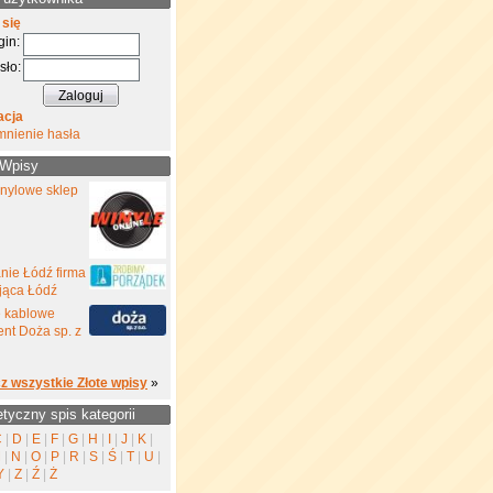
 się
gin:
sło:
acja
mnienie hasła
 Wpisy
inylowe sklep
nie Łódź firma
jąca Łódź
e kablowe
nt Doża sp. z
z wszystkie Złote wpisy
»
etyczny spis kategorii
C
|
D
|
E
|
F
|
G
|
H
|
I
|
J
|
K
|
M
|
N
|
O
|
P
|
R
|
S
|
Ś
|
T
|
U
|
Y
|
Z
|
Ź
|
Ż