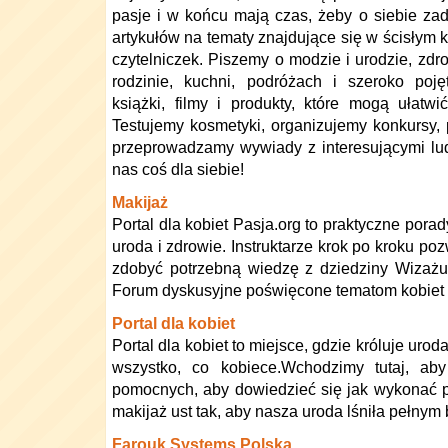
pasje i w końcu mają czas, żeby o siebie zad
artykułów na tematy znajdujące się w ścisłym
czytelniczek. Piszemy o modzie i urodzie, zdro
rodzinie, kuchni, podróżach i szeroko poj
książki, filmy i produkty, które mogą ułatwi
Testujemy kosmetyki, organizujemy konkursy
przeprowadzamy wywiady z interesującymi lu
nas coś dla siebie!
Makijaż
Portal dla kobiet Pasja.org to praktyczne porad
uroda i zdrowie. Instruktarze krok po kroku po
zdobyć potrzebną wiedzę z dziedziny Wizażu i
Forum dyskusyjne poświęcone tematom kobiet 
Portal dla kobiet
Portal dla kobiet to miejsce, gdzie króluje urod
wszystko, co kobiece.Wchodzimy tutaj, a
pomocnych, aby dowiedzieć się jak wykonać p
makijaż ust tak, aby nasza uroda lśniła pełnym
Farouk Systems Polska