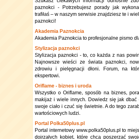
Szukasz ciekawych informacji odnośnie zdob
paznokci - Potrzebujesz porady jak wykon
trafiłaś – w naszym serwisie znajdziesz te i wie
paznokci!
Akademia Paznokcia
Akademia Paznokcia to profesjonalne pismo dl
Stylizacja paznokci
Stylizacja paznokci - to, co każda z nas pow
Najnowsze wieści ze świata paznokci, nowo
zdrowiu i pielęgnacji dłoni. Forum, na kt
ekspertowi.
Oriflame - biznes i uroda
Wszystko o Oriflame, sposób na biznes, por
makijaż i wiele innych. Dowiedz się jak dbać
swoje ciało i czuć się świetnie. A do tego zar
wartościowych ludzi.
Portal Polka50plus.pl
Portal internetowy www.polka50plus.pl to miej
dojrzałych kobiet, które chcą poszerzać swoj