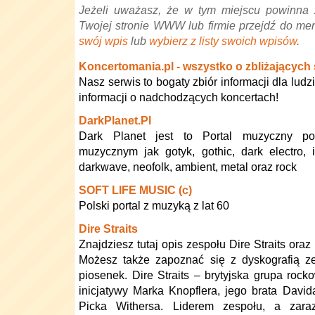
Jeżeli uważasz, że w tym miejscu powinna 
Twojej stronie WWW lub firmie przejdź do me
swój wpis
lub
wybierz z listy swoich wpisów
.
Koncertomania.pl - wszystko o zbliżających 
Nasz serwis to bogaty zbiór informacji dla ludz
informacji o nadchodzących koncertach!
DarkPlanet.Pl
Dark Planet jest to Portal muzyczny p
muzycznym jak gotyk, gothic, dark electro, 
darkwave, neofolk, ambient, metal oraz rock
SOFT LIFE MUSIC (c)
Polski portal z muzyką z lat 60
Dire Straits
Znajdziesz tutaj opis zespołu Dire Straits oraz
Możesz także zapoznać się z dyskografią ze
piosenek. Dire Straits – brytyjska grupa roc
inicjatywy Marka Knopflera, jego brata Davida
Picka Withersa. Liderem zespołu, a zar