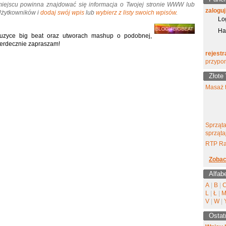
miejscu powinna znajdować się informacja o Twojej stronie WWW lub
zaloguj
 Użytkowników i
dodaj swój wpis
lub
wybierz z listy swoich wpisów
.
Lo
Ha
 muzyce big beat oraz utworach mashup o podobnej,
 Serdecznie zapraszam!
rejestr
przypo
Złote
Masaż t
Sprząta
sprząta
RTP Ra
Zobac
Alfab
A
|
B
|
L
|
Ł
|
V
|
W
|
Ostat