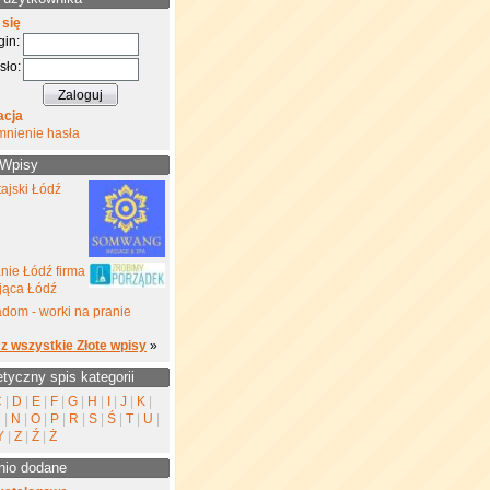
 się
gin:
sło:
acja
mnienie hasła
 Wpisy
ajski Łódź
nie Łódź firma
jąca Łódź
dom - worki na pranie
z wszystkie Złote wpisy
»
etyczny spis kategorii
C
|
D
|
E
|
F
|
G
|
H
|
I
|
J
|
K
|
M
|
N
|
O
|
P
|
R
|
S
|
Ś
|
T
|
U
|
Y
|
Z
|
Ź
|
Ż
nio dodane