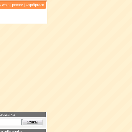
y wpis
|
pomoc
|
współpraca
ukiwarka
 użytkownika