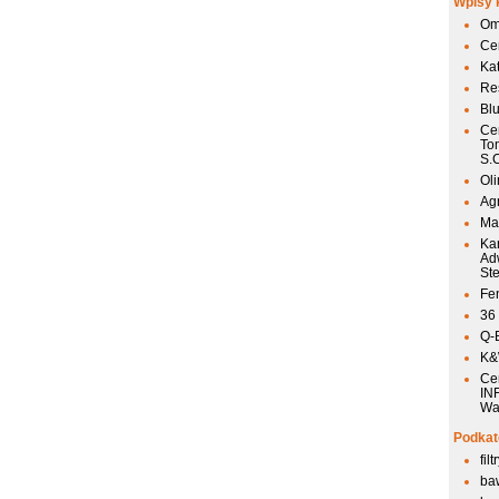
Wpisy 
Om
Ce
Ka
Res
Bl
Ce
To
S.
Ol
Agr
Mai
Ka
Ad
St
Fen
36
Q-
K&W
Ce
IN
Wa
Podkat
fil
ba