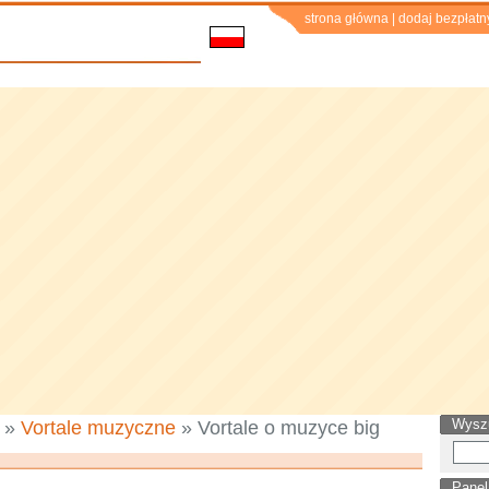
strona główna
|
dodaj bezpłatn
Wysz
»
Vortale muzyczne
» Vortale o muzyce big
Panel