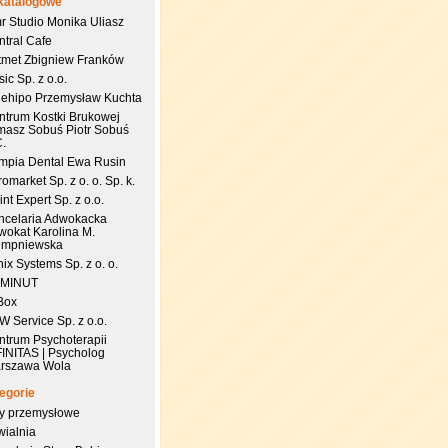
katalogowe
r Studio Monika Uliasz
ntral Cafe
tmet Zbigniew Franków
ic Sp. z o.o.
uehipo Przemysław Kuchta
ntrum Kostki Brukowej
masz Sobuś Piotr Sobuś
C.
impia Dental Ewa Rusin
omarket Sp. z o. o. Sp. k.
nt Expert Sp. z o.o.
ncelaria Adwokacka
wokat Karolina M.
empniewska
ix Systems Sp. z o. o.
 MINUT
Box
 Service Sp. z o.o.
ntrum Psychoterapii
FINITAS | Psycholog
rszawa Wola
egorie
try przemysłowe
wialnia