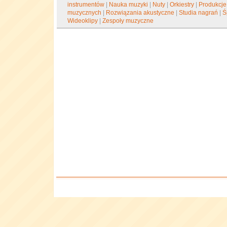
instrumentów
|
Nauka muzyki
|
Nuty
|
Orkiestry
|
Produkcj
muzycznych
|
Rozwiązania akustyczne
|
Studia nagrań
|
Ś
Wideoklipy
|
Zespoły muzyczne