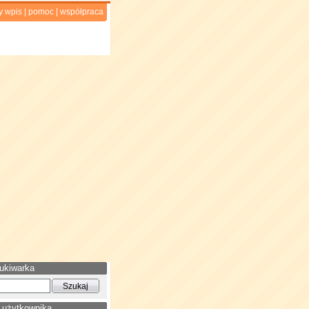
y wpis
|
pomoc
|
współpraca
ukiwarka
 użytkownika