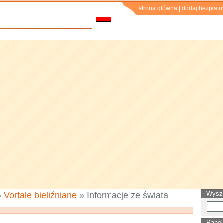
strona główna
|
dodaj bezpłatn
Wysz
»
Vortale bieliźniane
» Informacje ze świata
Panel