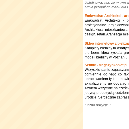
Jeżeli uważasz, że w tym 
firmie przejdź do menu dla
Emkwadrat Architekci - arc
Emkwadrat Architekci - p
profesjonalne projektowani
Architektura mieszkaniowa
design, retail. Aranżacja mi
Sklep internetowy z bielizn
Komplety bielizny to asortym
the loom, która zyskała g
modeli bielizny w Poznaniu.
Sennik - Magazynkobiet.pl
Wszystkie panie zapraszamy
odmiennie do tego co fak
opracowaniem tych odpowied
aktualizujemy go dodając 
zawiera wszystkie najczęści
jedyną propozycją, codzienn
urodzie. Serdecznie zaprasz
Liczba pozycji: 3