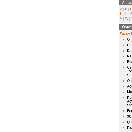
Alfab
A
|
B
|
L
|
Ł
|
V
|
W
|
Ostat
Wpisy 
Om
Ce
Ka
Res
Bl
Ce
To
S.
Ol
Agr
Mai
Ka
Ad
St
Fen
36
Q-
K&W