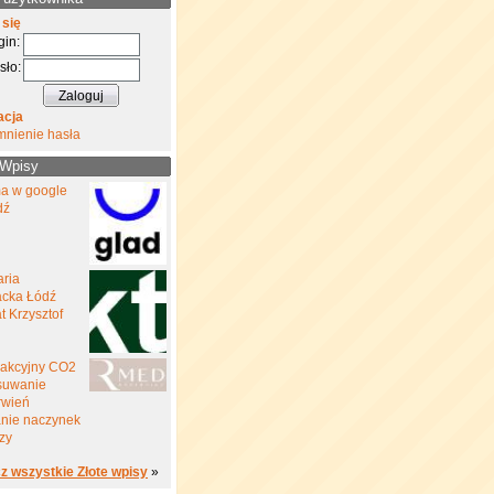
 się
gin:
sło:
acja
mnienie hasła
 Wpisy
a w google
dź
aria
cka Łódź
 Krzysztof
rakcyjny CO2
suwanie
rwień
nie naczynek
zy
z wszystkie Złote wpisy
»