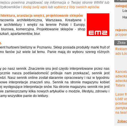
miejscu powinna znajdować się informacja o Twojej stronie WWW lub
zaloguj
 Użytkowników i
dodaj swój wpis
lub
wybierz z listy swoich wpisów
.
Lo
hitektura, aranżacja wnętrz, projektowanie sklepów
Ha
racownia architektoniczna, Warszawa. Kreatywne i
e architektury i wnętrz na terenie Polski i Europy.
, biurowa, komercyjna. Projektowanie sklepów - shop
rejestr
eszkań, apartamentów, biur.
przypo
Złote
ą.
ent hurtowni bielizny w Poznaniu. Sklep posiada produkty marki fruit of
Reklam
rono fanów już wiele lat temu. Panie mają do wyboru szereg różnych
ads Łó
 po nasz sennik. Znaczenie snu jest często interpretowane przez nas
Kancel
tycznie nasza podświadomość próbuje nam przekazać, sennik jest
adwoka
zi. Nasz sennik online został starannie opracowany i raz w tygodniu
adwokat
nowe interpretacje znaczeń snu. Sennik na stronie magazynu kobiet
Tatara
ej występujące interpretacje snów. Na stronie magazynu sennik nie jest
ie zamieszczamy kilka nowych artykułów o modzie, lifestylu, zdrowiu i
Laser f
amy wszystkie panie do lektury.
Łódź u
przeba
zamyka
na twar
Zobac