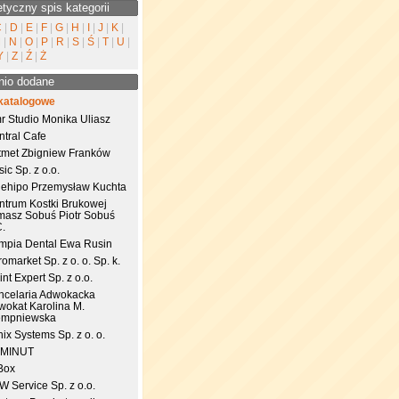
etyczny spis kategorii
C
|
D
|
E
|
F
|
G
|
H
|
I
|
J
|
K
|
M
|
N
|
O
|
P
|
R
|
S
|
Ś
|
T
|
U
|
Y
|
Z
|
Ź
|
Ż
nio dodane
katalogowe
r Studio Monika Uliasz
ntral Cafe
tmet Zbigniew Franków
ic Sp. z o.o.
uehipo Przemysław Kuchta
ntrum Kostki Brukowej
masz Sobuś Piotr Sobuś
C.
impia Dental Ewa Rusin
omarket Sp. z o. o. Sp. k.
nt Expert Sp. z o.o.
ncelaria Adwokacka
wokat Karolina M.
empniewska
ix Systems Sp. z o. o.
 MINUT
Box
 Service Sp. z o.o.