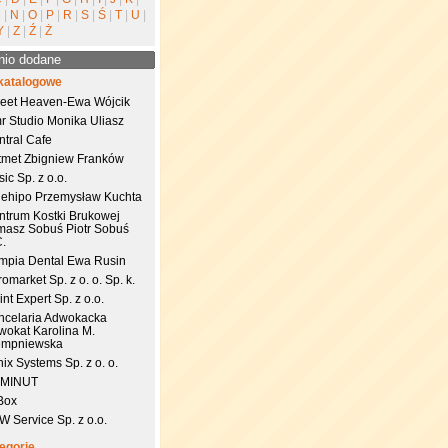
M
|
N
|
O
|
P
|
R
|
S
|
Ś
|
T
|
U
|
Y
|
Z
|
Ź
|
Ż
nio dodane
katalogowe
eet Heaven-Ewa Wójcik
r Studio Monika Uliasz
ntral Cafe
tmet Zbigniew Franków
ic Sp. z o.o.
uehipo Przemysław Kuchta
ntrum Kostki Brukowej
masz Sobuś Piotr Sobuś
C.
impia Dental Ewa Rusin
omarket Sp. z o. o. Sp. k.
nt Expert Sp. z o.o.
ncelaria Adwokacka
wokat Karolina M.
empniewska
ix Systems Sp. z o. o.
 MINUT
Box
 Service Sp. z o.o.
egorie