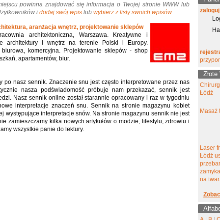
miejscu powinna znajdować się informacja o Twojej stronie WWW lub
zaloguj
 Użytkowników i
dodaj swój wpis
lub
wybierz z listy swoich wpisów
.
Lo
hitektura, aranżacja wnętrz, projektowanie sklepów
Ha
racownia architektoniczna, Warszawa. Kreatywne i
e architektury i wnętrz na terenie Polski i Europy.
, biurowa, komercyjna. Projektowanie sklepów - shop
rejestr
eszkań, apartamentów, biur.
przypo
Złote
 po nasz sennik. Znaczenie snu jest często interpretowane przez nas
Chirur
tycznie nasza podświadomość próbuje nam przekazać, sennik jest
Łódź
zi. Nasz sennik online został starannie opracowany i raz w tygodniu
nowe interpretacje znaczeń snu. Sennik na stronie magazynu kobiet
Masaż t
ej występujące interpretacje snów. Na stronie magazynu sennik nie jest
ie zamieszczamy kilka nowych artykułów o modzie, lifestylu, zdrowiu i
amy wszystkie panie do lektury.
Laser f
Łódź u
przeba
zamyka
na twar
Zobac
Alfab
A
|
B
|