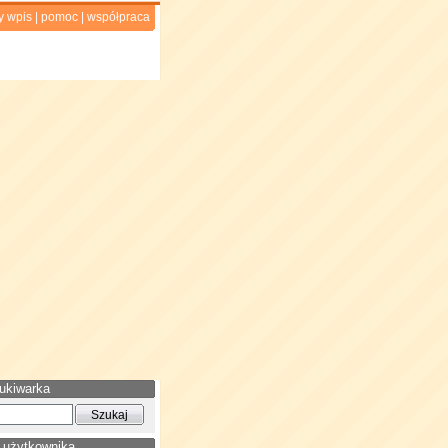
y wpis
|
pomoc
|
współpraca
ukiwarka
 użytkownika