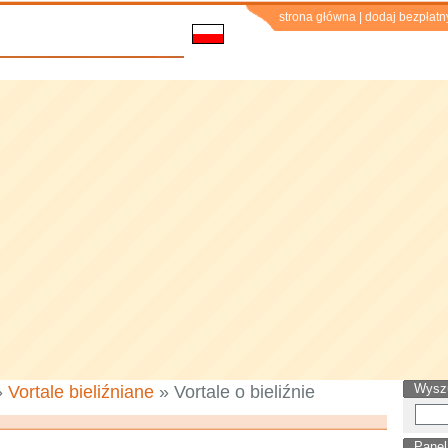
strona główna
|
dodaj bezpłatn
Wysz
»
Vortale bieliźniane
» Vortale o bieliźnie
Panel