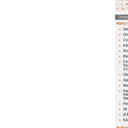
L
|
Ł
|
V
|
W
|
Ostat
Wpisy 
Sw
Om
Ce
Ka
Res
Bl
Ce
To
S.
Ol
Agr
Mai
Ka
Ad
St
Fen
36
Q-
K&W
Podkat