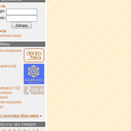
 się
gin:
sło:
acja
mnienie hasła
 Wpisy
gia szczękowa
ajski Łódź
rakcyjny CO2
suwanie
rwień
nie naczynek
zy
z wszystkie Złote wpisy
»
etyczny spis kategorii
C
|
D
|
E
|
F
|
G
|
H
|
I
|
J
|
K
|