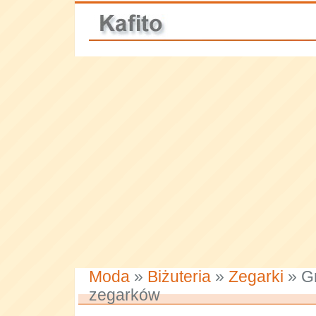
Moda
»
Biżuteria
»
Zegarki
» G
zegarków