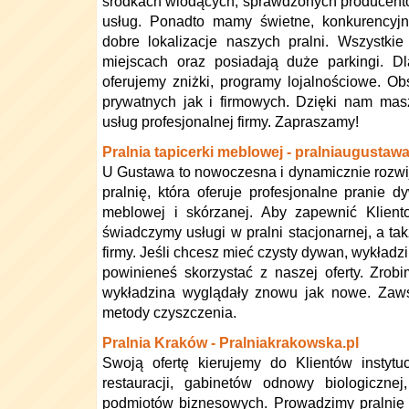
środkach wiodących, sprawdzonych producentó
usług. Ponadto mamy świetne, konkurencyj
dobre lokalizacje naszych pralni. Wszystki
miejscach oraz posiadają duże parkingi. Dl
oferujemy zniżki, programy lojalnościowe. O
prywatnych jak i firmowych. Dzięki nam mas
usług profesjonalnej firmy. Zapraszamy!
Pralnia tapicerki meblowej - pralniaugustawa
U Gustawa to nowoczesna i dynamicznie rozwij
pralnię, która oferuje profesjonalne pranie d
meblowej i skórzanej. Aby zapewnić Klient
świadczymy usługi w pralni stacjonarnej, a t
firmy. Jeśli chcesz mieć czysty dywan, wykładz
powinieneś skorzystać z naszej oferty. Zro
wykładzina wyglądały znowu jak nowe. Zaw
metody czyszczenia.
Pralnia Kraków - Pralniakrakowska.pl
Swoją ofertę kierujemy do Klientów instytu
restauracji, gabinetów odnowy biologiczne
podmiotów biznesowych. Prowadzimy pralnię