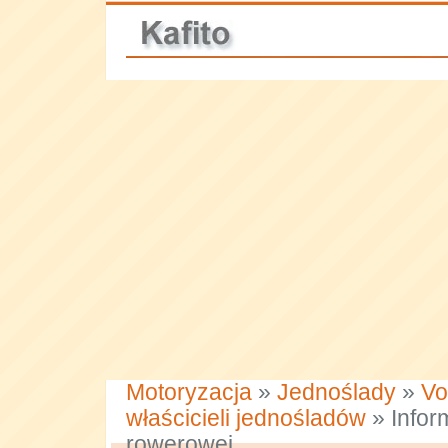
Motoryzacja
»
Jednoślady
»
Vo
właścicieli jednośladów
» Infor
rowerowej