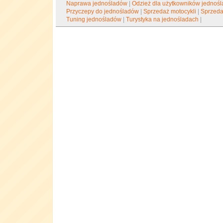
Naprawa jednośladów
|
Odzież dla użytkowników jednoś
Przyczepy do jednośladów
|
Sprzedaż motocykli
|
Sprzeda
Tuning jednośladów
|
Turystyka na jednośladach
|