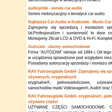
audiophile - serwis car audio
Serwis motoryzacyjny o tematyce car audio.
Najlepsze Car Audio w Krakowie - Music Car
Zajmujemy się sprzedażą i montażem sp
lat.Profesjonalizm i sumienność to dwie rz
Montujemy 26cali LCD & DVD & Hi-Fi. Kompl
Autozam - alarmy samochodowe
Firma "AUTOZAM" istnieje od 1984 r. Od teg
w urządzenia sprawdzone pod względem nieza
Posiadamy autoryzację sprzedaży i montażu of
RAV Fahrzeugteile GmbH- Zajmujemy się sp
używanych, oryginalnych
oryginalne®, pełnowartościowe, używ
samochodów marki Volkswagen®, Audi® oraz
RAV Fahrzeugteile GmbH- oryginalne®, peł
używane części
UŻYWANE CZĘŚCI SAMOCHODOWE- Ofe