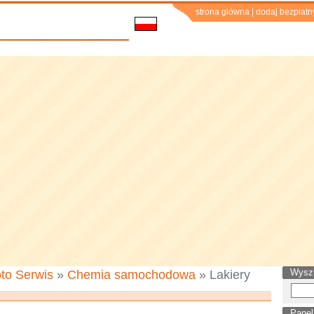
strona główna
|
dodaj bezpłatn
Wysz
to Serwis
»
Chemia samochodowa
» Lakiery
Panel