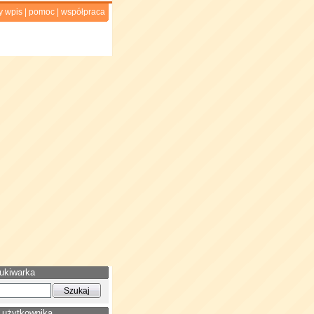
y wpis
|
pomoc
|
współpraca
ukiwarka
 użytkownika