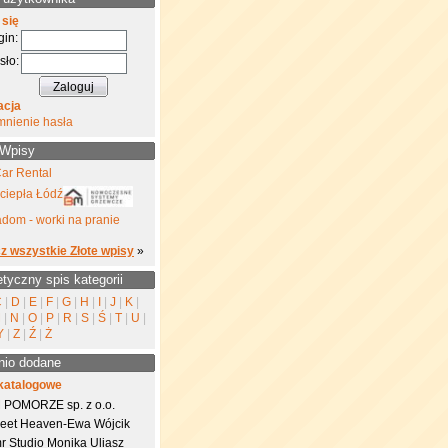
 się
gin:
sło:
acja
mnienie hasła
 Wpisy
ar Rental
ciepła Łódź
dom - worki na pranie
z wszystkie Złote wpisy
»
etyczny spis kategorii
C
|
D
|
E
|
F
|
G
|
H
|
I
|
J
|
K
|
M
|
N
|
O
|
P
|
R
|
S
|
Ś
|
T
|
U
|
Y
|
Z
|
Ź
|
Ż
nio dodane
katalogowe
 POMORZE sp. z o.o.
eet Heaven-Ewa Wójcik
r Studio Monika Uliasz