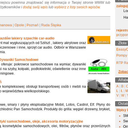
miejscu powinna znajdować się informacja o Twojej stronie WWW lub
zaloguj
 Użytkowników i
dodaj swój wpis
lub
wybierz z listy swoich wpisów
.
Lo
Ha
manowa
|
Opole
|
Poznań
|
Ruda Śląska
rejestr
przypo
jazdów lakiery szpachle car-audio
t mat wygłuszających od 5zł/szt , lakiery akrylowe oraz
Złote
ńczeniowe i inne, sprzęt car audio. Odbiór w Warszawie
EeasyC
nia.
Pompy 
Dywaniki Samochodowe
RTP Ra
 oferuje: pokrowce samochodowe na wymiar, dywaniki
na szyby, kołpaki, podłokietniki, oświetlenie oraz inne
Zobac
uningowe.
Alfab
ń
A
|
B
|
e kompleksowej obsługi transportowej osób i mebli na
L
|
Ł
|
go województwa wielkopolskiego.
V
|
W
|
Ostat
owe, smary i płyny eksploatacyjne Mobil, Lotos, Castrol, Elf. Płyny do
chłodnic Pan Samochodzik. Produkty do grilla: węgiel drzewny, brykiet,
Wpisy 
SM
Sw
tyki samochodowe, oleje, akcesoria motoryzacyjne
kosmetyków samochodowych, olei, filtrów, płynów oraz przeróżnych
Om