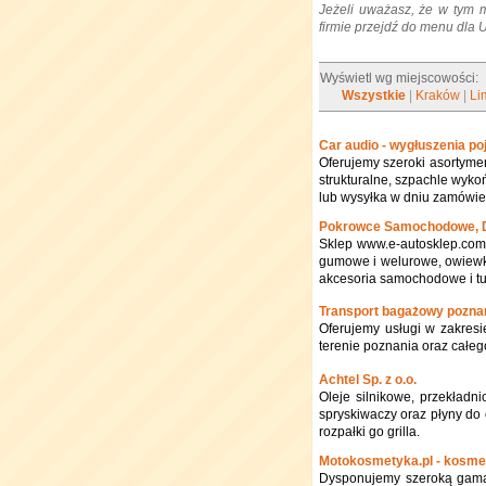
Jeżeli uważasz, że w tym 
firmie przejdź do menu dla
Wyświetl wg miejscowości:
Wszystkie
|
Kraków
|
Li
Car audio - wygłuszenia po
Oferujemy szeroki asortymen
strukturalne, szpachle wyko
lub wysyłka w dniu zamówie
Pokrowce Samochodowe, 
Sklep www.e-autosklep.com
gumowe i welurowe, owiewki 
akcesoria samochodowe i t
Transport bagażowy pozna
Oferujemy usługi w zakresi
terenie poznania oraz całe
Achtel Sp. z o.o.
Oleje silnikowe, przekładni
spryskiwaczy oraz płyny do 
rozpałki go grilla.
Motokosmetyka.pl - kosme
Dysponujemy szeroką gamą 