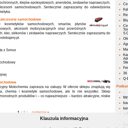
w ochronnych, klejów epoksydowych, anerobów, zestawów naprawczych,
Ce
akcesorii samochodowych. Serdecznie zapraszamy do odwiedzenia
Ka
metyka.
Res
 i akcesoria samochodowe
Bl
ę kosmetyków samochodowych, smarów, płynów
Ce
kowych, akcesorii motoryzacyjnych oraz przeróżnych
To
, klei, silikonów i zestawów naprawczych. Serdecznie zapraszamy do
S.
otobajery.pl.
Ol
Agr
Mai
ta z Sonus
Ka
Ad
amochodowy
St
Fen
36
jnej
Q-
mochodowa
Podkat
cyjny Motochemia zaprasza na zakupy. W ofercie sklepu znajdują się
ia, chemia i kosmetyki samochodowe, ale to nie wszystko. Sklep
.
norodnych produktów i – co najważniejsze – bardzo atrakcyjne, niskie
fil
ba
kan
1
|
2
|
następne
»
ra
Klauzula informacyjna
.
Di