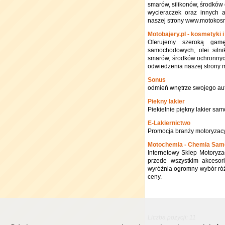
smarów, silikonów, środkó
wycieraczek oraz innych 
naszej strony www.motokos
Motobajery.pl - kosmetyki
Oferujemy szeroką gam
samochodowych, olei silni
smarów, środków ochronnych
odwiedzenia naszej strony m
Sonus
odmień wnętrze swojego au
Piekny lakier
Piekielnie piękny lakier s
E-Lakiernictwo
Promocja branży motoryzacy
Motochemia - Chemia Sa
Internetowy Sklep Motoryza
przede wszystkim akcesor
wyróżnia ogromny wybór róż
ceny.
Liczba pozycji: 11