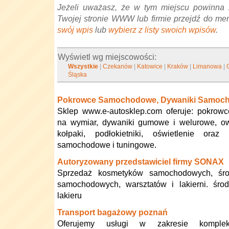
Jeżeli uważasz, że w tym miejscu powinna 
Twojej stronie WWW lub firmie przejdź do me
swój wpis
lub
wybierz z listy swoich wpisów
.
Wyświetl wg miejscowości:
Wszystkie
|
Czekanów
|
Katowice
|
Kraków
|
Limanowa
|
Śląska
Pokrowce Samochodowe, Dywaniki Samoc
Sklep www.e-autosklep.com oferuje: pokro
na wymiar, dywaniki gumowe i welurowe, ow
kołpaki, podłokietniki, oświetlenie oraz
samochodowe i tuningowe.
Autoryzowany przedstawiciel firmy SONAX
Sprzedaż kosmetyków samochodowych, śr
samochodowych, warsztatów i lakierni. środ
lakieru
Transport bagażowy poznań
Oferujemy usługi w zakresie komplek