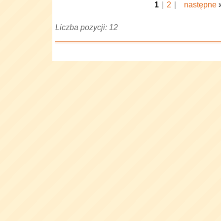
1
|
2
|
następne
Liczba pozycji: 12