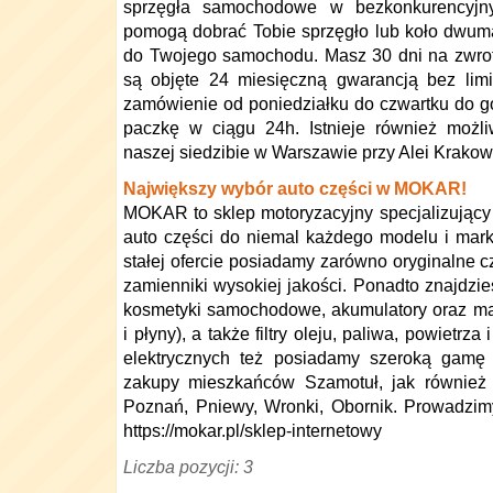
sprzęgła samochodowe w bezkonkurencyjny
pomogą dobrać Tobie sprzęgło lub koło dwu
do Twojego samochodu. Masz 30 dni na zwrot
są objęte 24 miesięczną gwarancją bez limit
zamówienie od poniedziałku do czwartku do 
paczkę w ciągu 24h. Istnieje również możl
naszej siedzibie w Warszawie przy Alei Krakow
Największy wybór auto części w MOKAR!
MOKAR to sklep motoryzacyjny specjalizujący
auto części do niemal każdego modelu i mar
stałej ofercie posiadamy zarówno oryginalne 
zamienniki wysokiej jakości. Ponadto znajdzie
kosmetyki samochodowe, akumulatory oraz mate
i płyny), a także filtry oleju, paliwa, powiet
elektrycznych też posiadamy szeroką gamę
zakupy mieszkańców Szamotuł, jak również p
Poznań, Pniewy, Wronki, Obornik. Prowadzim
https://mokar.pl/sklep-internetowy
Liczba pozycji: 3