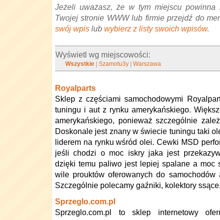
Jeżeli uważasz, że w tym miejscu powinna 
Twojej stronie WWW lub firmie przejdź do me
swój wpis
lub
wybierz z listy swoich wpisów
.
Wyświetl wg miejscowości:
Wszystkie
|
Szamotu3y
|
Warszawa
Royalparts
Sklep z częściami samochodowymi Royalparts
tuningu i aut z rynku amerykańskiego. Większ
amerykańskiego, ponieważ szczególnie zależ
Doskonale jest znany w świecie tuningu taki ole
liderem na rynku wśród olei. Cewki MSD perfo
jeśli chodzi o moc iskry jaka jest przekaz
dzięki temu paliwo jest lepiej spalane a moc s
wile prouktów oferowanych do samochodów a
Szczególnie polecamy gaźniki, kolektory ssące,
Sprzeglo.com.pl
Sprzeglo.com.pl to sklep internetowy ofer