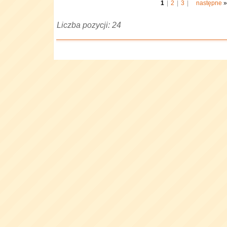
1
|
2
|
3
|
następne
»
Liczba pozycji: 24