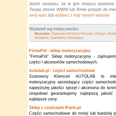
Jeżeli uważasz, że w tym miejscu powinna 
Twojej stronie WWW lub firmie przejdź do me
swój wpis
lub
wybierz z listy swoich wpisów
.
Wyświetl wg miejscowości:
Wszystkie
|
Dąbrowa Górnicza
|
Pinczów
|
Poznań
|
Ruda
Strzegom
|
Szamotu3y
|
Warszawa
FirmaPol - sklep motoryzacyjny
"FirmaPol" Sklep motoryzacyjny - zajmujem
części i akcesoriów samochodowych.
Autolab.pl - części samochodowe
Szanowny Kliencie! AUTOLAB to inte
motoryzacyjny sprzedający części samochod
najwyższej jakości sprzęt i akcesoria do tun
zespołowi gwarantujemy najlepszą jakość 
najlepsze ceny.
Sklep z częściami iParts.pl
Części samochodowe do mniej lub bardziej p