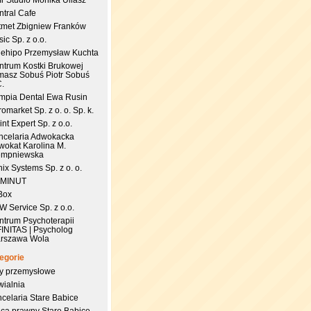
r Studio Monika Uliasz
ntral Cafe
tmet Zbigniew Franków
ic Sp. z o.o.
uehipo Przemysław Kuchta
ntrum Kostki Brukowej
masz Sobuś Piotr Sobuś
C.
impia Dental Ewa Rusin
omarket Sp. z o. o. Sp. k.
nt Expert Sp. z o.o.
ncelaria Adwokacka
wokat Karolina M.
empniewska
ix Systems Sp. z o. o.
 MINUT
Box
 Service Sp. z o.o.
ntrum Psychoterapii
FINITAS | Psycholog
rszawa Wola
egorie
try przemysłowe
wialnia
celaria Stare Babice