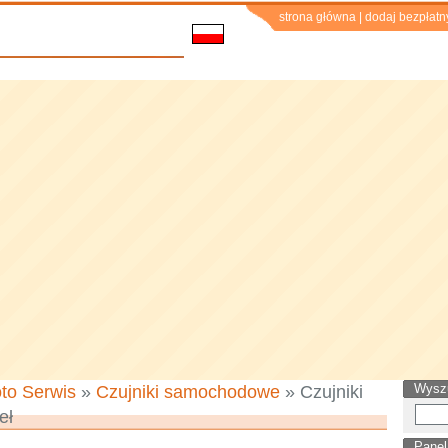
strona główna
|
dodaj bezpłatn
Wysz
to Serwis
»
Czujniki samochodowe
» Czujniki
eł
Panel