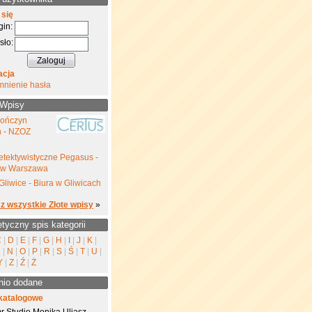
 się
gin:
sło:
acja
mnienie hasła
 Wpisy
kończyn
h - NZOZ
etektywistyczne Pegasus -
yw Warszawa
Gliwice - Biura w Gliwicach
z wszystkie Złote wpisy
»
etyczny spis kategorii
C
|
D
|
E
|
F
|
G
|
H
|
I
|
J
|
K
|
M
|
N
|
O
|
P
|
R
|
S
|
Ś
|
T
|
U
|
Y
|
Z
|
Ź
|
Ż
nio dodane
katalogowe