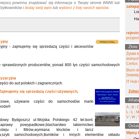
miejscu powinna znajdować się informacja o Twojej stronie WWW lub
zaloguj
 Użytkowników i
dodaj swój wpis
lub
wybierz z listy swoich wpisów
.
Lo
Ha
rejestr
przypo
cyjny
cyjny - zajmujemy się sprzedażą części i akcesoriów
Złote
Żylaki 
dolnyc
Certus
 sprawdzonych producentów, ponad 800 tys części samochodowych
Biuro d
Detekt
ryzacyjna
IT Hub 
ęści do aut polskich i zagranicznych.
Zobac
Zajmujemy się sprzedażą części używanych,
Alfab
ościowe, używane części do samochodów marki
Skoda®
A
|
B
|
L
|
Ł
|
V
|
W
|
dowy Bydgoszcz ul.Wojska Polskiego 42 tel.kont.
prawy powypadkowe,blacharstwo lakiernictwo
Ostat
 oleju i filtrów,wymiana klocków i tarcz
Wpisy 
rów,szyb samochodowych,tłumików i innych elementów układu