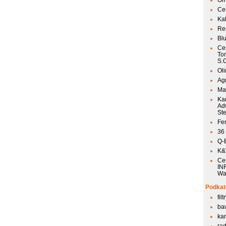
Om
Ce
Ka
Res
Bl
Ce
To
S.
Ol
Agr
Mai
Ka
Ad
St
Fen
36
Q-
K&W
Ce
IN
Wa
Podkat
fil
ba
kan