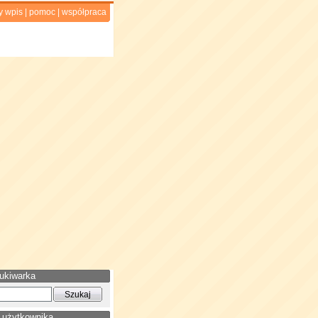
y wpis
|
pomoc
|
współpraca
ukiwarka
 użytkownika