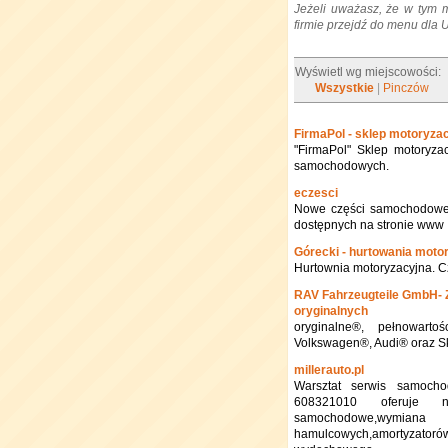
Jeżeli uważasz, że w tym 
firmie przejdź do menu dla
Wyświetl wg miejscowości:
Wszystkie
|
Pinczów
FirmaPol - sklep motoryza
"FirmaPol" Sklep motoryza
samochodowych.
eczesci
Nowe części samochodowe
dostępnych na stronie www
Górecki - hurtowania moto
Hurtownia motoryzacyjna. Cz
RAV Fahrzeugteile GmbH- 
oryginalnych
oryginalne®, pełnowart
Volkswagen®, Audi® oraz 
millerauto.pl
Warsztat serwis samocho
608321010 oferuje na
samochodowe,wymiana
hamulcowych,amortyzato