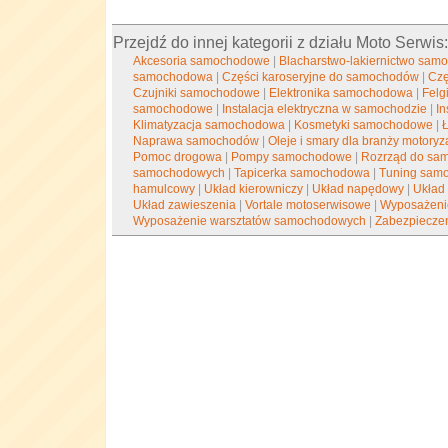
Przejdź do innej kategorii z działu Moto Serwis
Akcesoria samochodowe
|
Blacharstwo-lakiernictwo sa
samochodowa
|
Części karoseryjne do samochodów
|
Czę
Czujniki samochodowe
|
Elektronika samochodowa
|
Felgi
samochodowe
|
Instalacja elektryczna w samochodzie
|
I
Klimatyzacja samochodowa
|
Kosmetyki samochodowe
|
Ł
Naprawa samochodów
|
Oleje i smary dla branży motoryz
Pomoc drogowa
|
Pompy samochodowe
|
Rozrząd do sa
samochodowych
|
Tapicerka samochodowa
|
Tuning sam
hamulcowy
|
Układ kierowniczy
|
Układ napędowy
|
Układ
Układ zawieszenia
|
Vortale motoserwisowe
|
Wyposażeni
Wyposażenie warsztatów samochodowych
|
Zabezpieczen