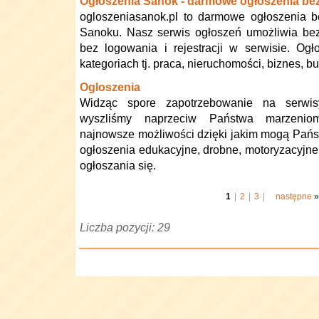
Ogłoszenia Sanok - darmowe ogłoszenia bez 
ogloszeniasanok.pl to darmowe ogłoszenia be
Sanoku. Nasz serwis ogłoszeń umożliwia be
bez logowania i rejestracji w serwisie. O
kategoriach tj. praca, nieruchomości, biznes, 
Ogloszenia
Widząc spore zapotrzebowanie na serwis
wyszliśmy naprzeciw Państwa marzeniom
najnowsze możliwości dzięki jakim mogą Pań
ogłoszenia edukacyjne, drobne, motoryzacyjn
ogłoszania się.
1
|
2
|
3
|
następne
»
Liczba pozycji: 29