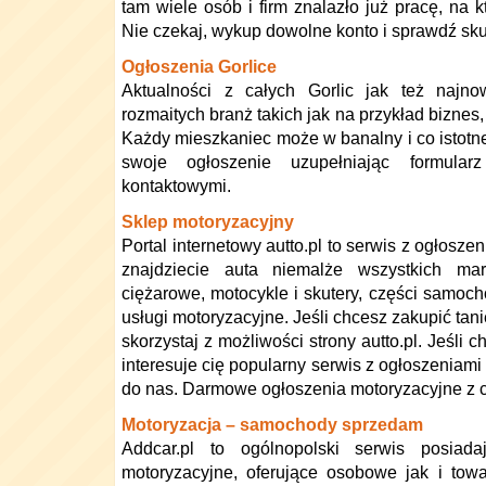
tam wiele osób i firm znalazło już pracę, na k
Nie czekaj, wykup dowolne konto i sprawdź sk
Ogłoszenia Gorlice
Aktualności z całych Gorlic jak też najno
rozmaitych branż takich jak na przykład biznes
Każdy mieszkaniec może w banalny i co istotn
swoje ogłoszenie uzupełniając formul
kontaktowymi.
Sklep motoryzacyjny
Portal internetowy autto.pl to serwis z ogłosz
znajdziecie auta niemalże wszystkich ma
ciężarowe, motocykle i skutery, części samoc
usługi motoryzacyjne. Jeśli chcesz zakupić tan
skorzystaj z możliwości strony autto.pl. Jeśli 
interesuje cię popularny serwis z ogłoszeniam
do nas. Darmowe ogłoszenia motoryzacyjne z c
Motoryzacja – samochody sprzedam
Addcar.pl to ogólnopolski serwis posiada
motoryzacyjne, oferujące osobowe jak i to