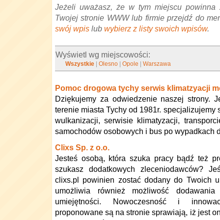
Jeżeli uważasz, że w tym miejscu powinna 
Twojej stronie WWW lub firmie przejdź do me
swój wpis
lub
wybierz z listy swoich wpisów
.
Wyświetl wg miejscowości:
Wszystkie
|
Olesno
|
Opole
|
Warszawa
Pomoc drogowa tychy serwis klimatzyacji 
Dziękujemy za odwiedzenie naszej strony. J
terenie miasta Tychy od 1981r. specjalizujemy
wulkanizacji, serwisie klimatyzacji, transpo
samochodów osobowych i bus po wypadkach 
Clixs Sp. z o.o.
Jesteś osobą, która szuka pracy bądź też pr
szukasz dodatkowych zleceniodawców? Jeśl
clixs.pl powinien zostać dodany do Twoich ul
umożliwia również możliwość dodawania
umiejętności. Nowoczesność i innowac
proponowane są na stronie sprawiają, iż jest o