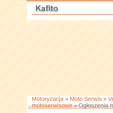
Motoryzacja
»
Moto Serwis
»
V
motoserwisowe
» Ogłoszenia m