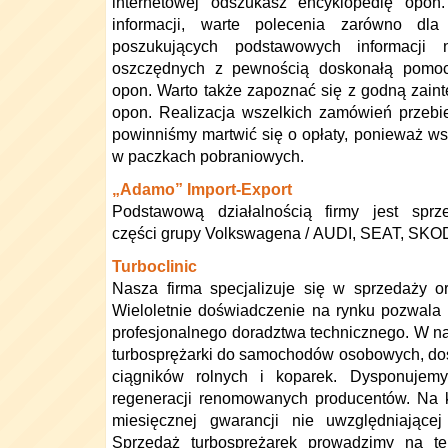
internetowej odszukasz encyklopedię opon.
informacji, warte polecenia zarówno dl
poszukujących podstawowych informacji
oszczędnych z pewnością doskonałą pomoc
opon. Warto także zapoznać się z godną zaint
opon. Realizacja wszelkich zamówień przebi
powinniśmy martwić się o opłaty, ponieważ ws
w paczkach pobraniowych.
„Adamo” Import-Export
Podstawową działalnością firmy jest sprz
części grupy Volkswagena / AUDI, SEAT, S
Turboclinic
Nasza firma specjalizuje się w sprzedaży or
Wieloletnie doświadczenie na rynku pozwala
profesjonalnego doradztwa technicznego. W na
turbosprężarki do samochodów osobowych, do
ciągników rolnych i koparek. Dysponujem
regeneracji renomowanych producentów. Na 
miesięcznej gwarancji nie uwzględniającej
Sprzedaż turbosprężarek prowadzimy na ter