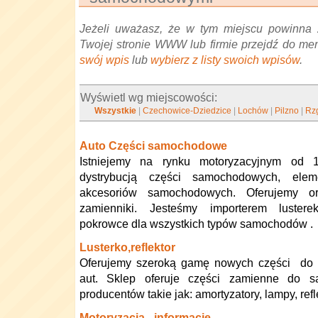
Jeżeli uważasz, że w tym miejscu powinna 
Twojej stronie WWW lub firmie przejdź do me
swój wpis
lub
wybierz z listy swoich wpisów
.
Wyświetl wg miejscowości:
Wszystkie
|
Czechowice-Dziedzice
|
Lochów
|
Pilzno
|
Rz
Auto Części samochodowe
Istniejemy na rynku motoryzacyjnym od 
dystrybucją części samochodowych, elem
akcesoriów samochodowych. Oferujemy or
zamienniki. Jesteśmy importerem luster
pokrowce dla wszystkich typów samochodów .
Lusterko,reflektor
Oferujemy szeroką gamę nowych części do p
aut. Sklep oferuje części zamienne do
producentów takie jak: amortyzatory, lampy, refl
Motoryzacja - informacje