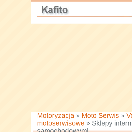
Motoryzacja
»
Moto Serwis
»
V
motoserwisowe
» Sklepy inter
samochodowymi