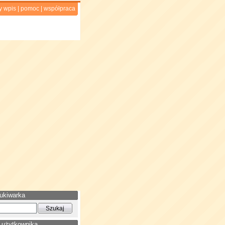
y wpis
|
pomoc
|
współpraca
ukiwarka
 użytkownika