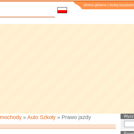
strona główna
|
dodaj bezpłatn
Wysz
mochody
»
Auto Szkoły
» Prawo jazdy
Panel