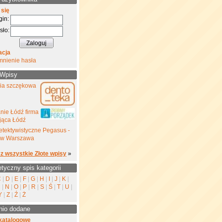
 się
gin:
sło:
acja
mnienie hasła
 Wpisy
gia szczękowa
nie Łódź firma
jąca Łódź
etektywistyczne Pegasus -
yw Warszawa
z wszystkie Złote wpisy
»
etyczny spis kategorii
C
|
D
|
E
|
F
|
G
|
H
|
I
|
J
|
K
|
M
|
N
|
O
|
P
|
R
|
S
|
Ś
|
T
|
U
|
Y
|
Z
|
Ź
|
Ż
nio dodane
katalogowe