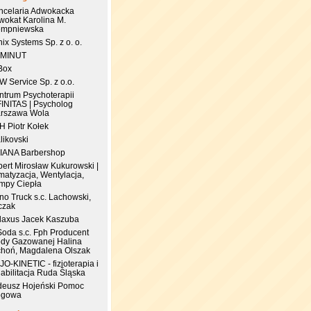
ncelaria Adwokacka
wokat Karolina M.
empniewska
ix Systems Sp. z o. o.
 MINUT
Box
 Service Sp. z o.o.
ntrum Psychoterapii
FINITAS | Psycholog
rszawa Wola
.H Piotr Kołek
likovski
IANA Barbershop
pert Mirosław Kukurowski |
matyzacja, Wentylacja,
mpy Ciepła
no Truck s.c. Lachowski,
czak
laxus Jacek Kaszuba
Soda s.c. Fph Producent
dy Gazowanej Halina
choń, Magdalena Olszak
JO-KINETIC - fizjoterapia i
abilitacja Ruda Śląska
deusz Hojeński Pomoc
ogowa