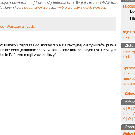
miejscu powinna znajdować się informacja o Twojej stronie WWW lub
zaloguj
 Użytkowników i
dodaj swój wpis
lub
wybierz z listy swoich wpisów
.
Lo
Ha
jec
|
Warszawa
|
Łódź
rejestr
przypo
 Klimex-3 zaprasza do skorzystania z atrakcyjnej oferty kursów prawa
Złote
niskie ceny (aktualnie 990zł za kurs) oraz bardzo miłych i skutecznych
Chirur
ziecie Państwo mogli zawsze liczyć.
Łódź
Sprząta
sprząta
Biuro d
Detekt
Zobac
Alfab
A
|
B
|
L
|
Ł
|
V
|
W
|
Ostat
Wpisy 