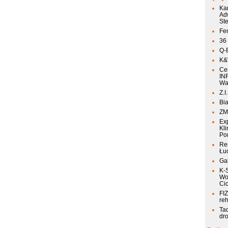
Ka
Ad
St
Fen
36
Q-
K&W
Ce
IN
Wa
Z.I
Bia
ZM
Ex
Kli
Po
Re
Łu
Ga
K-
Wo
Ci
FIZ
reh
Ta
dr