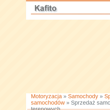
Motoryzacja
»
Samochody
»
S
samochodów
» Sprzedaż sam
terenowych