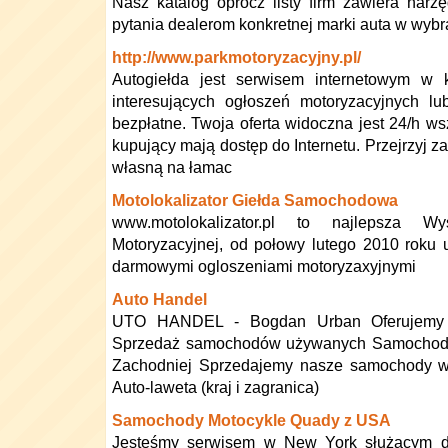
Nasz katalog oprócz listy firm zawiera narz
pytania dealerom konkretnej marki auta w wyb
http://www.parkmotoryzacyjny.pl/
Autogiełda jest serwisem internetowym w
interesujących ogłoszeń motoryzacyjnych l
bezpłatne. Twoja oferta widoczna jest 24/h ws
kupujący mają dostęp do Internetu. Przejrzyj za
własną na łamac
Motolokalizator Giełda Samochodowa
www.motolokalizator.pl to najlepsza W
Motoryzacyjnej, od połowy lutego 2010 roku
darmowymi ogloszeniami motoryzaxyjnymi
Auto Handel
UTO HANDEL - Bogdan Urban Oferujemy P
Sprzedaż samochodów używanych Samochody
Zachodniej Sprzedajemy nasze samochody w 
Auto-laweta (kraj i zagranica)
Samochody Motocykle Quady z USA
Jesteśmy serwisem w New York służącym d