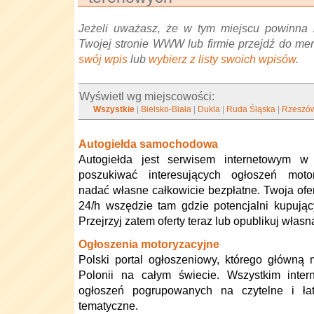
Jeżeli uważasz, że w tym miejscu powinna 
Twojej stronie WWW lub firmie przejdź do me
swój wpis
lub
wybierz z listy swoich wpisów
.
Wyświetl wg miejscowości:
Wszystkie
|
Bielsko-Biała
|
Dukla
|
Ruda Śląska
|
Rzeszó
Autogiełda samochodowa
Autogiełda jest serwisem internetowym w
poszukiwać interesujących ogłoszeń moto
nadać własne całkowicie bezpłatne. Twoja ofer
24/h wszędzie tam gdzie potencjalni kupując
Przejrzyj zatem oferty teraz lub opublikuj włas
Ogłoszenia motoryzacyjne
Polski portal ogłoszeniowy, którego główną
Polonii na całym świecie. Wszystkim inter
ogłoszeń pogrupowanych na czytelne i ła
tematyczne.