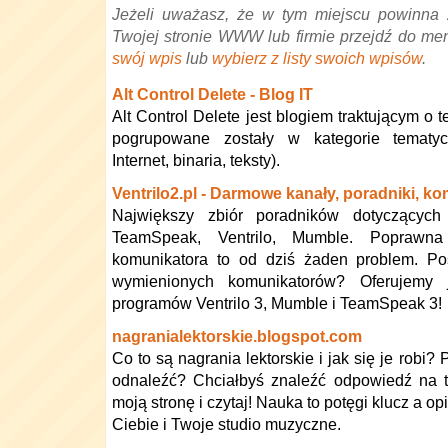
Jeżeli uważasz, że w tym miejscu powinna 
Twojej stronie WWW lub firmie przejdź do me
swój wpis
lub
wybierz z listy swoich wpisów
.
Alt Control Delete - Blog IT
Alt Control Delete jest blogiem traktującym o t
pogrupowane zostały w kategorie tematyc
Internet, binaria, teksty).
Ventrilo2.pl - Darmowe kanały, poradniki, k
Największy zbiór poradników dotyczących
TeamSpeak, Ventrilo, Mumble. Poprawna k
komunikatora to od dziś żaden problem. Po
wymienionych komunikatorów? Oferujemy
programów Ventrilo 3, Mumble i TeamSpeak 3!
nagranialektorskie.blogspot.com
Co to są nagrania lektorskie i jak się je robi?
odnaleźć? Chciałbyś znaleźć odpowiedź na t
moją stronę i czytaj! Nauka to potęgi klucz a 
Ciebie i Twoje studio muzyczne.