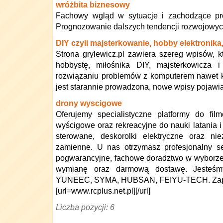
wróżbita biznesowy
Fachowy wgląd w sytuacje i zachodzące pr
Prognozowanie dalszych tendencji rozwojowyc
DIY czyli majsterkowanie, hobby elektronika
Strona grylewicz.pl zawiera szereg wpisów, kt
hobbystę, miłośnika DIY, majsterkowicza
rozwiązaniu problemów z komputerem nawet k
jest starannie prowadzona, nowe wpisy pojawiaj
drony wyscigowe
Oferujemy specialistyczne platformy do fil
wyścigowe oraz rekreacyjne do nauki latania 
sterowane, deskorolki elektryczne oraz ni
zamienne. U nas otrzymasz profesjonalny s
pogwarancyjne, fachowe doradztwo w wyborze s
wymianę oraz darmową dostawę. Jesteśmy 
YUNEEC, SYMA, HUBSAN, FEIYU-TECH. Zapr
[url=www.rcplus.net.pl][/url]
Liczba pozycji: 6