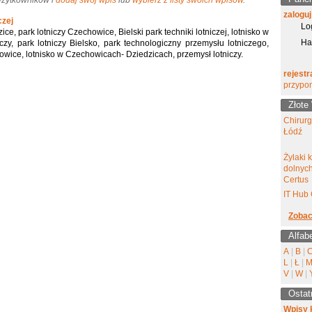
 Użytkowników i
dodaj swój wpis
lub
wybierz z listy swoich wpisów
.
zaloguj
czej
Lo
e, park lotniczy Czechowice, Bielski park techniki lotniczej, lotnisko w
Ha
iczy, park lotniczy Bielsko, park technologiczny przemysłu lotniczego,
howice, lotnisko w Czechowicach- Dziedzicach, przemysł lotniczy.
rejestr
przypo
Złote
Chirur
Łódź
Żylaki 
dolnyc
Certus
IT Hub 
Zobac
Alfab
A
|
B
|
L
|
Ł
|
V
|
W
|
Ostat
Wpisy 