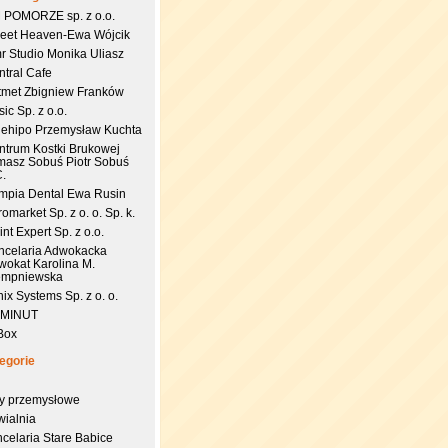
 POMORZE sp. z o.o.
eet Heaven-Ewa Wójcik
r Studio Monika Uliasz
ntral Cafe
tmet Zbigniew Franków
ic Sp. z o.o.
uehipo Przemysław Kuchta
ntrum Kostki Brukowej
masz Sobuś Piotr Sobuś
C.
impia Dental Ewa Rusin
omarket Sp. z o. o. Sp. k.
nt Expert Sp. z o.o.
ncelaria Adwokacka
wokat Karolina M.
empniewska
ix Systems Sp. z o. o.
 MINUT
Box
egorie
try przemysłowe
wialnia
celaria Stare Babice