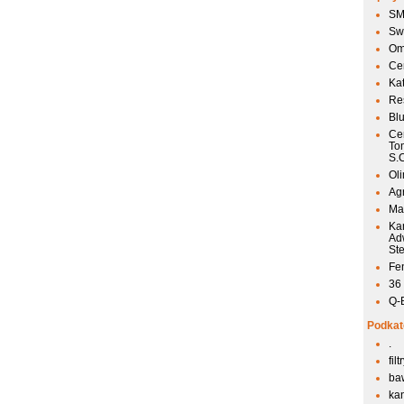
SM
Sw
Om
Ce
Ka
Res
Bl
Ce
To
S.
Ol
Agr
Mai
Ka
Ad
St
Fen
36
Q-
Podkat
.
fil
ba
kan