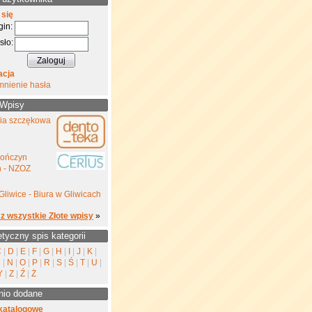
 się
gin:
sło:
acja
mnienie hasła
 Wpisy
gia szczękowa
kończyn
h - NZOZ
Gliwice - Biura w Gliwicach
z wszystkie Złote wpisy
»
etyczny spis kategorii
C
|
D
|
E
|
F
|
G
|
H
|
I
|
J
|
K
|
M
|
N
|
O
|
P
|
R
|
S
|
Ś
|
T
|
U
|
Y
|
Z
|
Ź
|
Ż
nio dodane
katalogowe