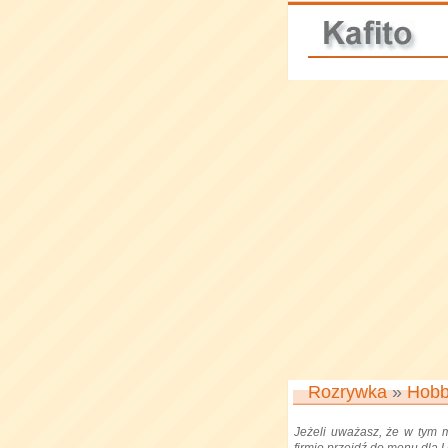
Rozrywka
»
Hob
Jeżeli uważasz, że w tym 