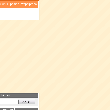
y wpis
|
pomoc
|
współpraca
ukiwarka
 użytkownika