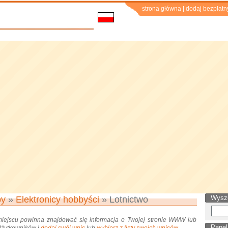
strona główna
|
dodaj bezpłatn
Wysz
by
»
Elektronicy hobbyści
» Lotnictwo
miejscu powinna znajdować się informacja o Twojej stronie WWW lub
Panel