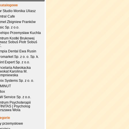
katalogowe
r Studio Monika Uliasz
ntral Cafe
tmet Zbigniew Franków
ic Sp. z o.o.
uehipo Przemysław Kuchta
ntrum Kostki Brukowej
masz Sobuś Piotr Sobuś
C.
impia Dental Ewa Rusin
omarket Sp. z o. o. Sp. k.
nt Expert Sp. z o.o.
ncelaria Adwokacka
wokat Karolina M.
empniewska
ix Systems Sp. z o. o.
 MINUT
Box
 Service Sp. z o.o.
ntrum Psychoterapii
FINITAS | Psycholog
rszawa Wola
egorie
try przemysłowe