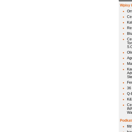
Wpisy 
Om
Ce
Ka
Res
Bl
Ce
To
S.
Ol
Agr
Mai
Ka
Ad
St
Fen
36
Q-
K&W
Ce
IN
Wa
Podkat
fil