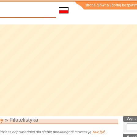
strona główna
|
dodaj bezpłatn
Wysz
by
» Filatelistyka
najdziesz odpowiedniej dla siebie podkategorii możesz ją
założyć
.
Panel