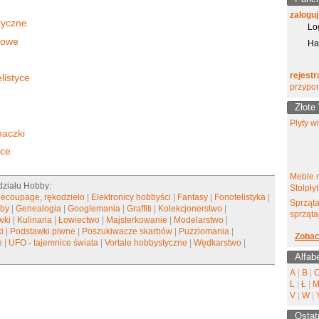
zaloguj
styczne
Lo
towe
Ha
rejestr
listyce
przypo
Złote
Płyty w
naczki
yce
Meble 
 działu Hobby:
Stolpłyt
ecoupage, rękodzieło
|
Elektronicy hobbyści
|
Fantasy
|
Fonotelistyka
|
Sprząta
bby
|
Genealogia
|
Googlemania
|
Graffiti
|
Kolekcjonerstwo
|
sprząta
wki
|
Kulinaria
|
Łowiectwo
|
Majsterkowanie
|
Modelarstwo
|
i
|
Podstawki piwne
|
Poszukiwacze skarbów
|
Puzzlomania
|
Zobac
e
|
UFO - tajemnice świata
|
Vortale hobbystyczne
|
Wędkarstwo
|
Alfab
A
|
B
|
L
|
Ł
|
V
|
W
|
Ostat