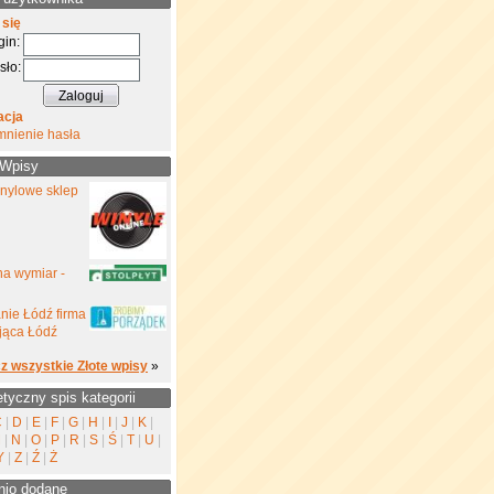
 się
gin:
sło:
acja
mnienie hasła
 Wpisy
inylowe sklep
na wymiar -
nie Łódź firma
jąca Łódź
z wszystkie Złote wpisy
»
etyczny spis kategorii
C
|
D
|
E
|
F
|
G
|
H
|
I
|
J
|
K
|
M
|
N
|
O
|
P
|
R
|
S
|
Ś
|
T
|
U
|
Y
|
Z
|
Ź
|
Ż
nio dodane