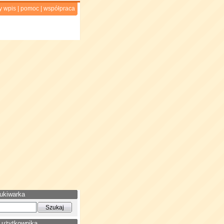
y wpis
|
pomoc
|
współpraca
ukiwarka
 użytkownika