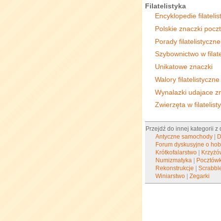
Filatelistyka
Encyklopedie filateli
Polskie znaczki pocz
Porady filatelistyczne
Szybownictwo w filate
Unikatowe znaczki
Walory filatelistyczne
Wynalazki udajace z
Zwierzęta w filatelist
Przejdź do innej kategorii z
Antyczne samochody
|
D
Forum dyskusyjne o ho
Krótkofalarstwo
|
Krzyżó
Numizmatyka
|
Pocztówk
Rekonstrukcje
|
Scrabbl
Winiarstwo
|
Zegarki