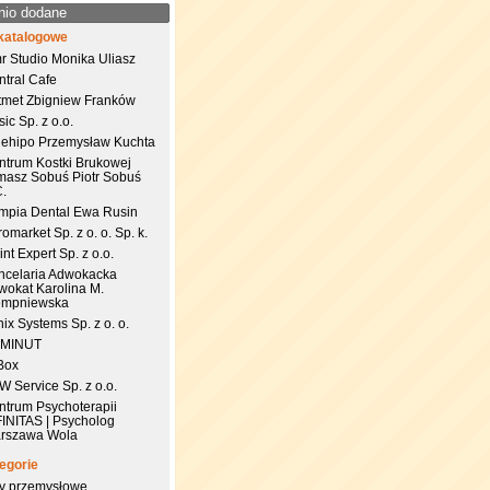
nio dodane
katalogowe
r Studio Monika Uliasz
ntral Cafe
tmet Zbigniew Franków
ic Sp. z o.o.
uehipo Przemysław Kuchta
ntrum Kostki Brukowej
masz Sobuś Piotr Sobuś
C.
impia Dental Ewa Rusin
omarket Sp. z o. o. Sp. k.
nt Expert Sp. z o.o.
ncelaria Adwokacka
wokat Karolina M.
empniewska
ix Systems Sp. z o. o.
 MINUT
Box
 Service Sp. z o.o.
ntrum Psychoterapii
FINITAS | Psycholog
rszawa Wola
egorie
try przemysłowe