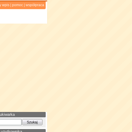
y wpis
|
pomoc
|
współpraca
ukiwarka
 użytkownika