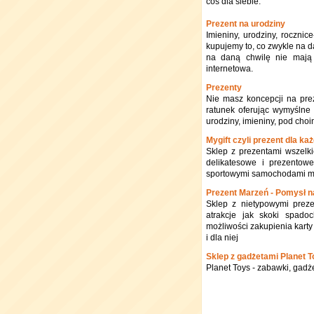
coś dla siebie.
Prezent na urodziny
Imieniny, urodziny, rocznic
kupujemy to, co zwykle na d
na daną chwilę nie mają 
internetowa.
Prezenty
Nie masz koncepcji na pre
ratunek oferując wymyślne 
urodziny, imieniny, pod choi
Mygift czyli prezent dla ka
Sklep z prezentami wszelki
delikatesowe i prezentow
sportowymi samochodami moż
Prezent Marzeń - Pomysł n
Sklep z nietypowymi preze
atrakcje jak skoki spado
możliwości zakupienia karty
i dla niej
Sklep z gadżetami Planet 
Planet Toys - zabawki, gadż