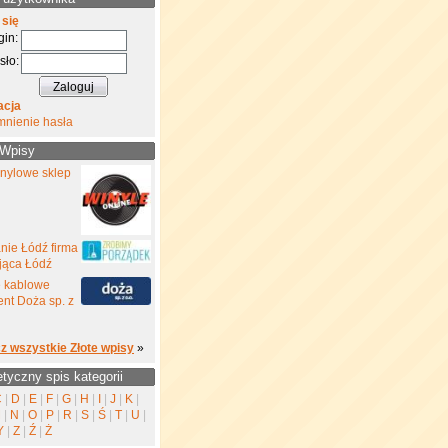
 się
gin:
sło:
acja
mnienie hasła
 Wpisy
inylowe sklep
nie Łódź firma
jąca Łódź
e kablowe
nt Doża sp. z
z wszystkie Złote wpisy
»
etyczny spis kategorii
C
|
D
|
E
|
F
|
G
|
H
|
I
|
J
|
K
|
M
|
N
|
O
|
P
|
R
|
S
|
Ś
|
T
|
U
|
Y
|
Z
|
Ź
|
Ż