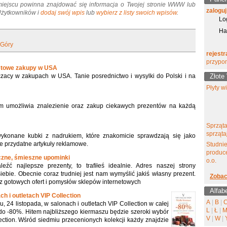
miejscu powinna znajdować się informacja o Twojej stronie WWW lub
zaloguj
 Użytkowników i
dodaj swój wpis
lub
wybierz z listy swoich wpisów
.
Lo
Ha
 Góry
rejestr
przypo
netowe zakupy w USA
czacy w zakupach w USA. Tanie posrednictwo i wysylki do Polski i na
Złote
Płyty w
m umożliwia znalezienie oraz zakup ciekawych prezentów na każdą
Sprząta
sprząta
wykonane kubki z nadrukiem, które znakomicie sprawdzają się jako
e przydatne artykuły reklamowe.
Studni
produce
czne, śmieszne upominki
o.o.
leźć najlepsze prezenty, to trafiłeś idealnie. Adres naszej strony
ebie. Obecnie coraz trudniej jest nam wymyślić jakiś własny prezent.
Zobac
z gotowych ofert i pomysłów sklepów internetowych
Alfab
 i outletach VIP Collection
A
|
B
|
, 24 listopada, w salonach i outletach VIP Collection w całej
L
|
Ł
|
o -80%. Hitem najbliższego kiermaszu będzie szeroki wybór
V
|
W
|
llection. Wśród siedmiu przecenionych kolekcji każdy znajdzie