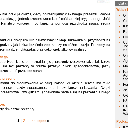
Ostat
Wpisy 
e- nie brakuje okazji, kiedy potrzebujemy ciekawego prezentu. Zwykle
Om
aną okazję, jednak czasem warto kupić coś bardziej oryginalnego. Jeśli
Ce
Państwo koncepcji, co kupić, z pomocą przychodzi nasza strona
Ka
Res
Bl
zent dla chłopaka lub dziewczyny? Sklep TakaPaka.pl przychodzi na
Ce
gadżety jak i również śmieszne rzeczy na różne okazje. Prezenty na
To
nkę, na dzień chłopaka, oraz cokolwiek tylko wymyślisz .
S.
Ol
żdego
Agr
ego typu. Na stronie znajdują się prezenty rzeczowe takie jak kosze
e ale też prezenty w formie przeżyć. Skoki spadochronowe, jazdy
Mai
na kupić przez ten serwis.
Ka
Ad
a prezent
St
ntami do zrealizowania w całej Polsce. W ofercie serwis ma takie
Fen
chronowe, jazdy supersamochodami czy kursy nurkowania. Dzięki
36
 prezentowej (tzw. giftcardu) doskonale nadaje się na prezent dla niego
Q-
K&W
Toys
Ce
ety, śmieszne prezenty.
IN
Wa
1
|
2
|
następne
»
Podkat
fil