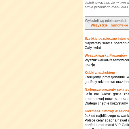
Jeżeli uważasz, że w tym 
firmie przejdź do menu dla
Wyświetl wg miejscowości:
Wszystkie
|
Tarnowskie
Szybkie bezpieczne inter
Najstarszy serwis posredni
Caly swiat.
Wyszukiwarka Prezentów
WyszukiwarkaPrezentow.co
okazję.
Kubki z nadrukiem
Oferujemy profesjonalnie 
gadżety reklamowe oraz inn
Najlepsze prezenty świąte
Jeśli nie wiesz gdzie zna
internetowej mówi sam za si
Dlatego chętnie korzystamy 
Kiermasz Zimowy w salonach
Już od najbliższego czwartku
Polsce ceny spadną nawet d
portfeli i etui marki VIP Co