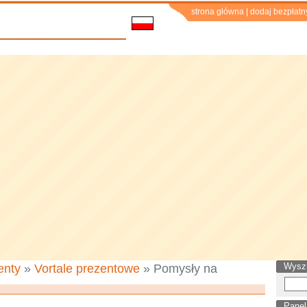
strona główna
|
dodaj bezpłatn
Wysz
enty
»
Vortale prezentowe
» Pomysły na
Panel