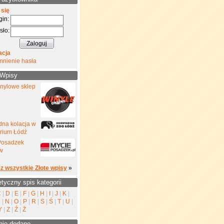
 się
gin:
sło:
acja
mnienie hasła
 Wpisy
inylowe sklep
na kolacja w
rium Łódź
Posadzek
w
z wszystkie Złote wpisy
»
etyczny spis kategorii
C
|
D
|
E
|
F
|
G
|
H
|
I
|
J
|
K
|
M
|
N
|
O
|
P
|
R
|
S
|
Ś
|
T
|
U
|
Y
|
Z
|
Ź
|
Ż
nio dodane