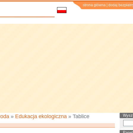
strona główna
|
dodaj bezpłatn
Wysz
roda
»
Edukacja ekologiczna
» Tablice
Panel