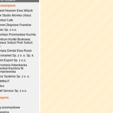
katalogowe
eet Heaven-Ewa Wójcik
r Studio Monika Uliasz
ntral Cafe
tmet Zbigniew Franków
ic Sp. z o.o.
uehipo Przemysław Kuchta
ntrum Kostki Brukowej
masz Sobuś Piotr Sobuś
C.
impia Dental Ewa Rusin
omarket Sp. z o. o. Sp. k.
nt Expert Sp. z o.o.
ncelaria Adwokacka
wokat Karolina M.
empniewska
ix Systems Sp. z o. o.
 MINUT
Box
 Service Sp. z o.o.
egorie
try przemysłowe
wialnia