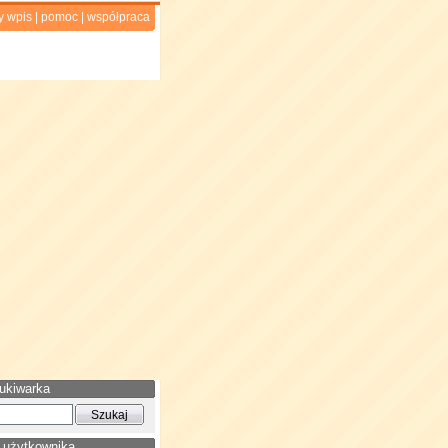
y wpis
|
pomoc
|
współpraca
ukiwarka
 użytkownika