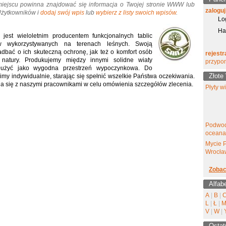
miejscu powinna znajdować się informacja o Twojej stronie WWW lub
zaloguj
 Użytkowników i
dodaj swój wpis
lub
wybierz z listy swoich wpisów
.
Lo
Ha
est wieloletnim producentem funkcjonalnych tablic
ów wykorzystywanych na terenach leśnych. Swoją
adbać o ich skuteczną ochronę, jak też o komfort osób
rejestr
 natury. Produkujemy między innymi solidne wiaty
przypo
łużyć jako wygodna przestrzeń wypoczynkowa. Do
Złote
my indywidualnie, starając się spełnić wszelkie Państwa oczekiwania.
 się z naszymi pracownikami w celu omówienia szczegółów zlecenia.
Płyty w
Podwod
oceana
Mycie 
Wrocła
Zobac
Alfab
A
|
B
|
L
|
Ł
|
V
|
W
|
Ostat