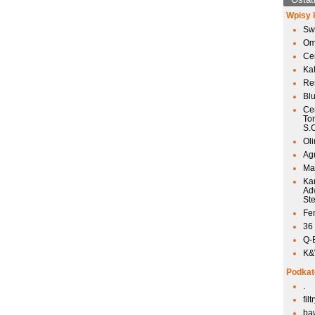
Wpisy 
Sw
Om
Ce
Ka
Res
Bl
Ce
To
S.
Ol
Agr
Mai
Ka
Ad
St
Fen
36
Q-
K&W
Podkat
.
fil
ba