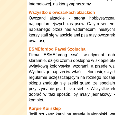
internetowej, na którą zapraszamy.
Wszystko o owczarkach alzackich
Owczarki alzackie - strona hobbystycz
najpopularniejszych ras psów. Całym serce
napisanego przez nas vademecum, niesłycha
którzy stali się właścicielami psa rasy owczare
ową rasę.
ESMEfordog Paweł Szołucha
Firma ESMEfordog swój asortyment dob
starannie, dzięki czemu dostępne w sklepie ak
wyjątkową kolorystyką, wzorami, a przede ws
Wychodząc naprzeciw właścicielom większych
regularnie uczęszczającym na różnego rodzaju t
sklepu znajdują się szelki guard, ze specja
przytrzymanie psa blisko siebie. Wszystkie
dobrać w taki sposób, by miały jednakowy k
komplet.
Karpie Koi sklep
Jeśli szukasz karpi na terenie Małopolski, w