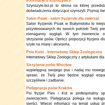
Informacje o szynszylach
Szynszyle.biz.pl to strona na której przed
doświadczenia dotyczące szynszyli. Poznaj świa
Salon Psiak - salon fryzjerski dla zwierząt
Salon fryzjerski Psiak w Białymstoku to mie
przystosowanych do swoich potrzeb Twój pie
nienaganny wygląd. W tym momencie of
strzyżenie psów. Oprócz propozycji fryzjera 
szyte na miarę i akcesoria.
Psia Kość - Internetowy Sklep Zoologiczny
Internetowy Sklep Zoologiczny z artykułami dla
Strzyżenie psów Wrocław
wypielęgnuj swojego psa i nadaj mu nowego 
sprawi, że Twój pies będzie wygląd wspan
szczęśliwie i zadbanie.
Pielęgnacja psów Kraków
Psi fryzjer Pies i Kot w profesjonalny 
zwierzęciem. Pielęgnacja polega na wykąpa
sierści. Więcej infromacji na temat usług 