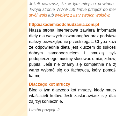
Jeżeli uważasz, że w tym miejscu powinna 
Twojej stronie WWW lub firmie przejdź do me
swój wpis
lub
wybierz z listy swoich wpisów
.
http://akademiaodchudzania.com.pl
Nasza strona internetowa zawiera informacj
diety dla waszych czworonogów oraz podstaw
należy bezwzględnie przestrzegać. Chyba każd
że odpowiednia dieta jest kluczem do sukce
dobrym samopoczuciem i smukłą sylw
podopiecznego musimy stosować umiar, zdrowy
pupila. Jeśli nie znamy się kompletnie na 
warto wybrać się do fachowca, który pomo
karmę.
Dlaczego kot mruczy
Blog o tym dlaczego kot mruczy, kiedy mrucz
właścicieli kotów. Jeśli zastanawiasz się dl
zajrzyj koniecznie.
Liczba pozycji: 2