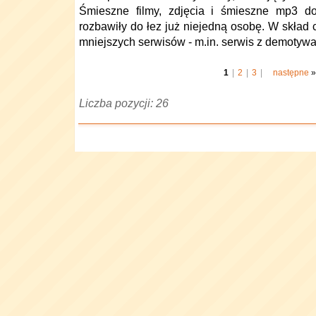
Śmieszne filmy, zdjęcia i śmieszne mp3 d
rozbawiły do łez już niejedną osobę. W skład 
mniejszych serwisów - m.in. serwis z demotywato
1
|
2
|
3
|
następne
»
Liczba pozycji: 26