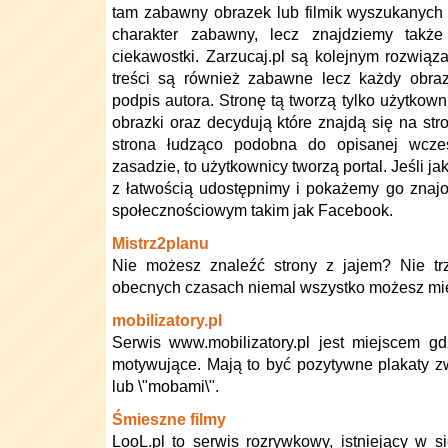
tam zabawny obrazek lub filmik wyszukanych
charakter zabawny, lecz znajdziemy także
ciekawostki. Zarzucaj.pl są kolejnym rozwią
treści są również zabawne lecz każdy obra
podpis autora. Stronę tą tworzą tylko użytkown
obrazki oraz decydują które znajdą się na stro
strona łudząco podobna do opisanej wcześ
zasadzie, to użytkownicy tworzą portal. Jeśli j
z łatwością udostępnimy i pokażemy go znaj
społecznościowym takim jak Facebook.
Mistrz2planu
Nie możesz znaleźć strony z jajem? Nie tr
obecnych czasach niemal wszystko możesz mie
mobilizatory.pl
Serwis www.mobilizatory.pl jest miejscem gd
motywujące. Mają to być pozytywne plakaty zw
lub \"mobami\".
Śmieszne filmy
LooL.pl to serwis rozrywkowy, istniejący w si