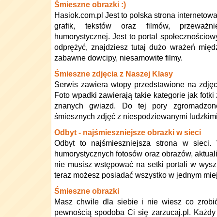
Śmieszne obrazki :)
Hasiok.com.pl Jest to polska strona interneto
grafik, tekstów oraz filmów, przeważ
humorystycznej. Jest to portal społecznościow
odprężyć, znajdziesz tutaj dużo wrażeń międ
zabawne dowcipy, niesamowite filmy.
Śmieszne zdjęcia z Naszej Klasy
Serwis zawiera wtopy przedstawione na zdjęc
Foto wpadki zawierają takie kategorie jak fotk
znanych gwiazd. Do tej pory zgromadzono
śmiesznych zdjęć z niespodziewanymi ludzkimi
Odbyt - najśmieszniejsze obrazki w sieci
Odbyt to najśmieszniejsza strona w sieci. 
humorystycznych fotosów oraz obrazów, aktual
nie musisz wstępować na setki portali w wyszu
teraz możesz posiadać wszystko w jednym mie
Śmieszne obrazki
Masz chwile dla siebie i nie wiesz co zro
pewnością spodoba Ci się zarzucaj.pl. Każd