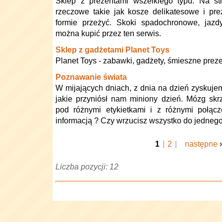
Sklep z prezentami wszelkiego typu. Na str
rzeczowe takie jak kosze delikatesowe i pr
formie przeżyć. Skoki spadochronowe, jaz
można kupić przez ten serwis.
Sklep z gadżetami Planet Toys
Planet Toys - zabawki, gadżety, śmieszne preze
Poznawanie świata
W mijających dniach, z dnia na dzień zysku
jakie przyniósł nam miniony dzień. Mózg skrz
pod różnymi etykietkami i z różnymi połąc
informacją ? Czy wrzucisz wszystko do jedneg
1
|
2
|
następne
Liczba pozycji: 12