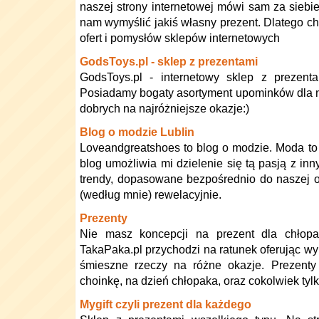
naszej strony internetowej mówi sam za siebie.
nam wymyślić jakiś własny prezent. Dlatego c
ofert i pomysłów sklepów internetowych
GodsToys.pl - sklep z prezentami
GodsToys.pl - internetowy sklep z prezenta
Posiadamy bogaty asortyment upominków dla ni
dobrych na najróżniejsze okazje:)
Blog o modzie Lublin
Loveandgreatshoes to blog o modzie. Moda to 
blog umożliwia mi dzielenie się tą pasją z i
trendy, dopasowane bezpośrednio do naszej o
(według mnie) rewelacyjnie.
Prezenty
Nie masz koncepcji na prezent dla chłop
TakaPaka.pl przychodzi na ratunek oferując wy
śmieszne rzeczy na różne okazje. Prezenty 
choinkę, na dzień chłopaka, oraz cokolwiek tyl
Mygift czyli prezent dla każdego