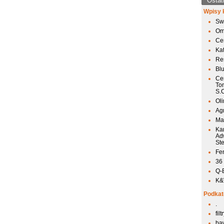
Ostat
Wpisy 
Sw
Om
Ce
Ka
Res
Bl
Ce
To
S.
Ol
Agr
Mai
Ka
Ad
St
Fen
36
Q-
K&W
Podkat
.
fil
ba