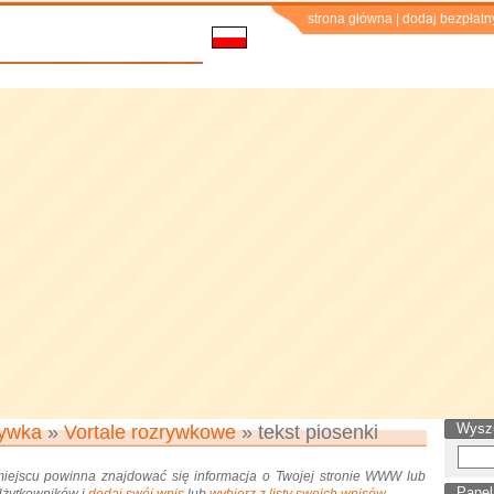
strona główna
|
dodaj bezpłatn
Wysz
ywka
»
Vortale rozrywkowe
» tekst piosenki
miejscu powinna znajdować się informacja o Twojej stronie WWW lub
Panel