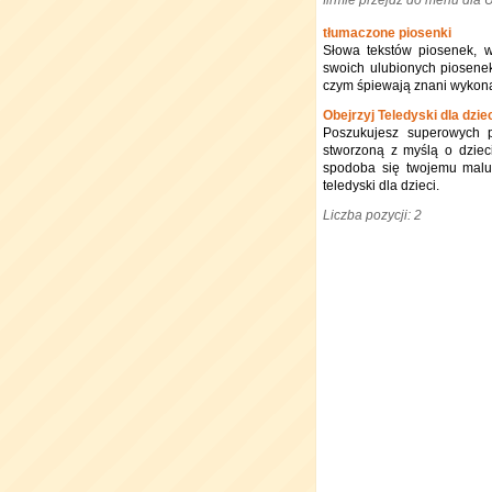
firmie przejdź do menu dla
tłumaczone piosenki
Słowa tekstów piosenek, w
swoich ulubionych piosene
czym śpiewają znani wykona
Obejrzyj Teledyski dla dzie
Poszukujesz superowych p
stworzoną z myślą o dziec
spodoba się twojemu maluc
teledyski dla dzieci.
Liczba pozycji: 2