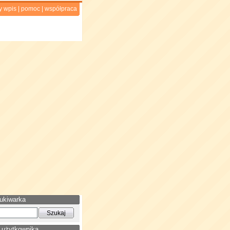
y wpis
|
pomoc
|
współpraca
ukiwarka
 użytkownika