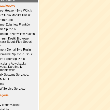
nio dodane
katalogowe
eet Heaven-Ewa Wójcik
r Studio Monika Uliasz
ntral Cafe
tmet Zbigniew Franków
ic Sp. z o.o.
uehipo Przemysław Kuchta
ntrum Kostki Brukowej
masz Sobuś Piotr Sobuś
C.
impia Dental Ewa Rusin
omarket Sp. z o. o. Sp. k.
nt Expert Sp. z o.o.
ncelaria Adwokacka
wokat Karolina M.
empniewska
ix Systems Sp. z o. o.
 MINUT
Box
 Service Sp. z o.o.
egorie
try przemysłowe
wialnia