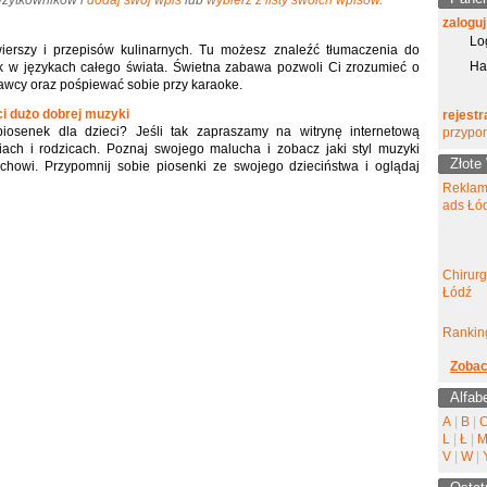
 Użytkowników i
dodaj swój wpis
lub
wybierz z listy swoich wpisów
.
zaloguj
Lo
ierszy i przepisów kulinarnych. Tu możesz znaleźć tłumaczenia do
Ha
k w językach całego świata. Świetna zabawa pozwoli Ci zrozumieć o
wcy oraz pośpiewać sobie przy karaoke.
ci dużo dobrej muzyki
rejestr
iosenek dla dzieci? Jeśli tak zapraszamy na witrynę internetową
przypo
iach i rodzicach. Poznaj swojego malucha i zobacz jaki styl muzyki
Złote
howi. Przypomnij sobie piosenki ze swojego dzieciństwa i oglądaj
Reklam
ads Łó
Chirur
Łódź
Ranking
Zobac
Alfab
A
|
B
|
L
|
Ł
|
V
|
W
|