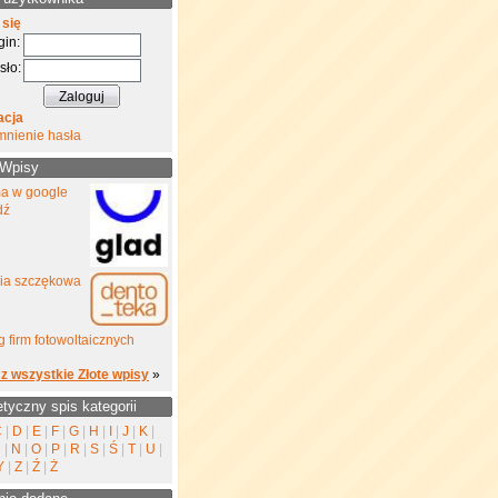
 się
gin:
sło:
acja
mnienie hasła
 Wpisy
a w google
dź
gia szczękowa
 firm fotowoltaicznych
z wszystkie Złote wpisy
»
etyczny spis kategorii
C
|
D
|
E
|
F
|
G
|
H
|
I
|
J
|
K
|
M
|
N
|
O
|
P
|
R
|
S
|
Ś
|
T
|
U
|
Y
|
Z
|
Ź
|
Ż