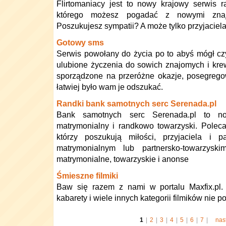
Flirtomaniacy jest to nowy krajowy serwis 
którego możesz pogadać z nowymi znaj
Poszukujesz sympatii? A może tylko przyjacie
Gotowy sms
Serwis powołany do życia po to abyś mógł cz
ulubione życzenia do sowich znajomych i kr
sporządzone na przeróżne okazje, posegrego
łatwiej było wam je odszukać.
Randki bank samotnych serc Serenada.pl
Bank samotnych serc Serenada.pl to no
matrymonialny i randkowo towarzyski. Polec
którzy poszukują miłości, przyjaciela i 
matrymonialnym lub partnersko-towarzysk
matrymonialne, towarzyskie i anonse
Śmieszne filmiki
Baw się razem z nami w portalu Maxfix.pl. Ś
kabarety i wiele innych kategorii filmików nie p
1
|
2
|
3
|
4
|
5
|
6
|
7
|
nas