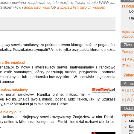
miejscu powinna znajdować się informacja o Twojej stronie WWW lub
zaloguj
 Użytkowników i
dodaj swój wpis
lub
wybierz z listy swoich wpisów
.
Lo
Ha
rejestr
przypo
 krajowy serwis randkowy, za pośrednictwem którego możesz pogadać z
Złote
kolicy. Poszukujesz sympatii? A może tylko przyjaciela któremu można
Pompy 
RTP Ra
rc Serenada.pl
IT Hub 
nada.pl to nowy i interesujący serwis matrymonialny i randkowo
le osób samotnych, którzy poszukują miłości, przyjaciela i partnera
Zobac
onialnym lub partnersko-towarzyskim. W serwisie ogłoszenia
 i anonse
Alfab
 społecznościowy
A
|
B
|
i portal randkowy. Randka online, miłość, flirt –
L
|
Ł
|
ałej Polski. Znajdź swoją miłość, poznaj ludzi takich, jak Ty. Szukasz
V
|
W
|
y, flirtu? MenMeet.pl to miejsce dla Ciebie.
Ostat
e nie bylo !!!
Wpisy 
!! Umilacz.pl - Najlepszy serwis rozrywkowy. Znajdziesz w nim: Plotki i
Mai
y online w kilkunastu kategoriach, Filmki - ten dzial rozbawi cie do lez,
.
Ka
Ad