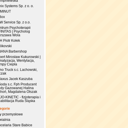
empniewska
ix Systems Sp. z o. o.
 MINUT
Box
 Service Sp. z o.o.
ntrum Psychoterapii
FINITAS | Psycholog
rszawa Wola
.H Piotr Kołek
likovski
IANA Barbershop
pert Mirosław Kukurowski |
matyzacja, Wentylacja,
mpy Ciepła
no Truck s.c. Lachowski,
czak
laxus Jacek Kaszuba
Soda s.c. Fph Producent
dy Gazowanej Halina
choń, Magdalena Olszak
JO-KINETIC - fizjoterapia i
abilitacja Ruda Śląska
egorie
try przemysłowe
wialnia
celaria Stare Babice