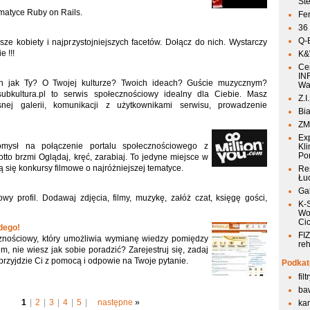
St
matyce Ruby on Rails.
Fen
36
Q-
jsze kobiety i najprzystojniejszych facetów. Dołącz do nich. Wystarczy
 !!!
K&W
Ce
IN
ch jak Ty? O Twojej kulturze? Twoich ideach? Guście muzycznym?
Wa
ubkultura.pl to serwis społecznościowy idealny dla Ciebie. Masz
Z.I
nej galerii, komunikacji z użytkownikami serwisu, prowadzenie
Bia
ZM
Ex
omysł na połączenie portalu społecznościowego z
Kli
Po
to brzmi Oglądaj, kręć, zarabiaj. To jedyne miejsce w
zą się konkursy filmowe o najróżniejszej tematyce.
Re
Łu
Ga
wy profil. Dodawaj zdjęcia, filmy, muzykę, załóż czat, księgę gości,
K-
Wo
Ci
żdego!
FIZ
cznościowy, który umożliwia wymianę wiedzy pomiędzy
reh
, nie wiesz jak sobie poradzić? Zarejestruj się, zadaj
 przyjdzie Ci z pomocą i odpowie na Twoje pytanie.
Podkat
fil
ba
1
|
2
|
3
|
4
|
5
|
następne
»
kan