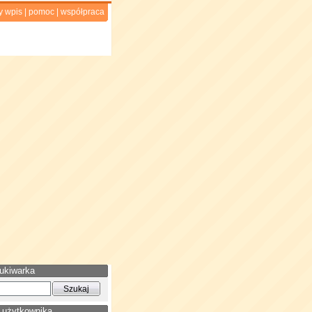
y wpis
|
pomoc
|
współpraca
ukiwarka
 użytkownika