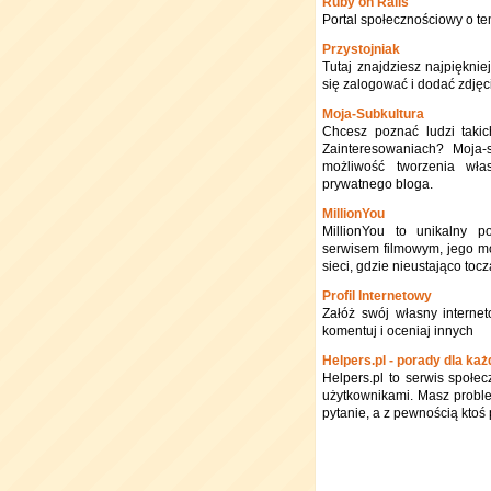
Ruby on Rails
Portal społecznościowy o te
Przystojniak
Tutaj znajdziesz najpięknie
się zalogować i dodać zdjęcie
Moja-Subkultura
Chcesz poznać ludzi taki
Zainteresowaniach? Moja-s
możliwość tworzenia włas
prywatnego bloga.
MillionYou
MillionYou to unikalny p
serwisem filmowym, jego mot
sieci, gdzie nieustająco toc
Profil Internetowy
Załóż swój własny interneto
komentuj i oceniaj innych
Helpers.pl - porady dla ka
Helpers.pl to serwis społe
użytkownikami. Masz problem
pytanie, a z pewnością ktoś