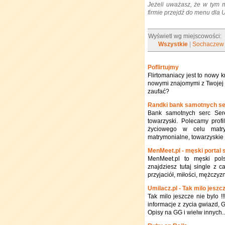
Jeżeli uważasz, że w tym 
firmie przejdź do menu dla
Wyświetl wg miejscowości:
Wszystkie
|
Sochaczew
Poflirtujmy
Flirtomaniacy jest to nowy
nowymi znajomymi z Twojej o
zaufać?
Randki bank samotnych se
Bank samotnych serc Sere
towarzyski. Polecamy profi
życiowego w celu matrym
matrymonialne, towarzyskie
MenMeet.pl - męski portal
MenMeet.pl to męski polsk
znajdziesz tutaj single z c
przyjaciół, miłości, mężczyzn
Umilacz.pl - Tak milo jeszcz
Tak milo jeszcze nie bylo !
informacje z zycia gwiazd, Gr
Opisy na GG i wielw innych..