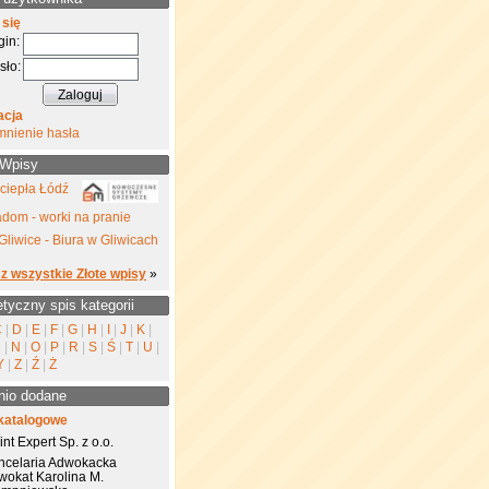
 się
gin:
sło:
acja
mnienie hasła
 Wpisy
ciepła Łódź
dom - worki na pranie
Gliwice - Biura w Gliwicach
z wszystkie Złote wpisy
»
etyczny spis kategorii
C
|
D
|
E
|
F
|
G
|
H
|
I
|
J
|
K
|
M
|
N
|
O
|
P
|
R
|
S
|
Ś
|
T
|
U
|
Y
|
Z
|
Ź
|
Ż
nio dodane
katalogowe
nt Expert Sp. z o.o.
ncelaria Adwokacka
wokat Karolina M.