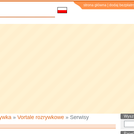
strona główna
|
dodaj bezpłatn
Wysz
ywka
»
Vortale rozrywkowe
» Serwisy
Panel